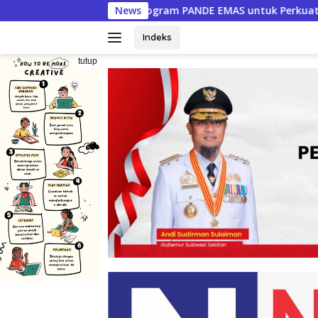
Langsung
ogram PANDE EMAS untuk Perkuat Pemberdayaan Masyarakat
News
ke
konten
Indeks
tutup