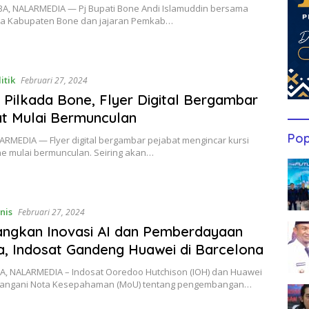
, NALARMEDIA — Pj Bupati Bone Andi Islamuddin bersama
a Kabupaten Bone dan jajaran Pemkab…
itik
Februari 27, 2024
 Pilkada Bone, Flyer Digital Bergambar
t Mulai Bermunculan
Pop
ARMEDIA — Flyer digital bergambar pejabat mengincar kursi
ne mulai bermunculan. Seiring akan…
nis
Februari 27, 2024
ngkan Inovasi AI dan Pemberdayaan
a, Indosat Gandeng Huawei di Barcelona
, NALARMEDIA – Indosat Ooredoo Hutchison (IOH) dan Huawei
angani Nota Kesepahaman (MoU) tentang pengembangan…