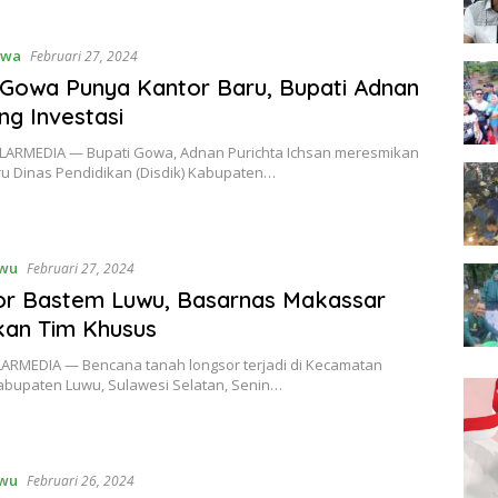
owa
Februari 27, 2024
 Gowa Punya Kantor Baru, Bupati Adnan
ng Investasi
ARMEDIA — Bupati Gowa, Adnan Purichta Ichsan meresmikan
ru Dinas Pendidikan (Disdik) Kabupaten…
wu
Februari 27, 2024
or Bastem Luwu, Basarnas Makassar
kan Tim Khusus
ARMEDIA — Bencana tanah longsor terjadi di Kecamatan
abupaten Luwu, Sulawesi Selatan, Senin…
wu
Februari 26, 2024