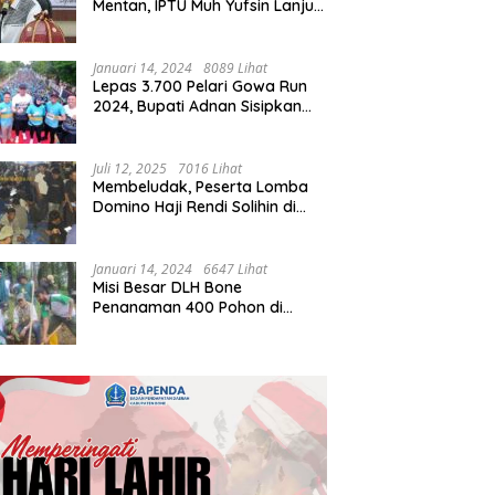
Mentan, IPTU Muh Yufsin Lanjut
ke Kota Daeng
Januari 14, 2024
8089 Lihat
Lepas 3.700 Pelari Gowa Run
2024, Bupati Adnan Sisipkan
Pesan Cinta
Juli 12, 2025
7016 Lihat
Membeludak, Peserta Lomba
Domino Haji Rendi Solihin di
Bone Tembus 2 Ribu
Januari 14, 2024
6647 Lihat
Misi Besar DLH Bone
Penanaman 400 Pohon di
Tondong