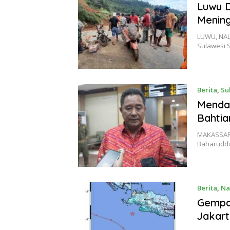
Luwu D
Mening
LUWU, NAL
Sulawesi S
Berita
,
Su
Mendad
Bahtia
MAKASSAR,
Baharuddi
Berita
,
Na
Gempa 
Jakar