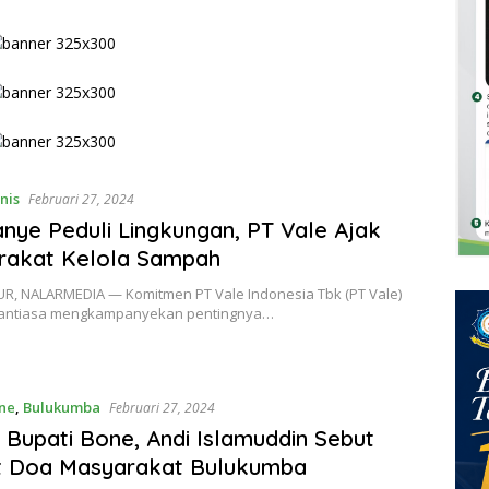
nis
Februari 27, 2024
ye Peduli Lingkungan, PT Vale Ajak
rakat Kelola Sampah
R, NALARMEDIA — Komitmen PT Vale Indonesia Tbk (PT Vale)
nantiasa mengkampanyekan pentingnya…
ne
,
Bulukumba
Februari 27, 2024
j Bupati Bone, Andi Islamuddin Sebut
t Doa Masyarakat Bulukumba