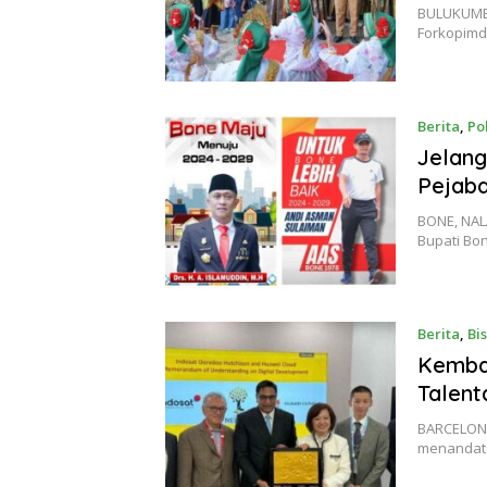
BULUKUMBA
Forkopimd
Berita
,
Pol
Jelang
Pejaba
BONE, NAL
Bupati Bo
Berita
,
Bis
Kemba
Talent
BARCELONA
menandat