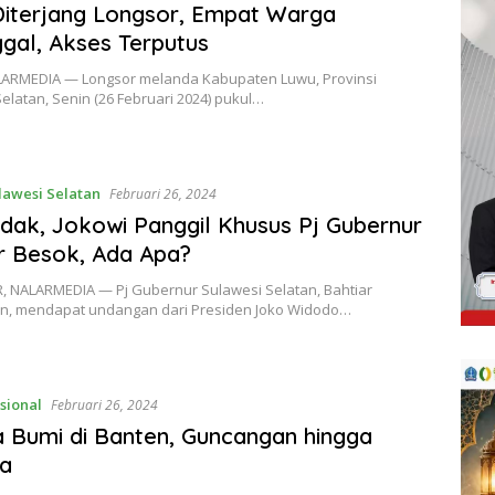
iterjang Longsor, Empat Warga
gal, Akses Terputus
ARMEDIA — Longsor melanda Kabupaten Luwu, Provinsi
elatan, Senin (26 Februari 2024) pukul…
lawesi Selatan
Februari 26, 2024
ak, Jokowi Panggil Khusus Pj Gubernur
r Besok, Ada Apa?
 NALARMEDIA — Pj Gubernur Sulawesi Selatan, Bahtiar
n, mendapat undangan dari Presiden Joko Widodo…
sional
Februari 26, 2024
Bumi di Banten, Guncangan hingga
ta