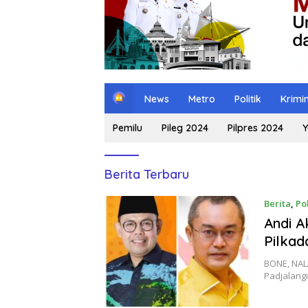
H
News
Metro
Politik
Krimi
o
m
Pemilu
Pileg 2024
Pilpres 2024
Y
e
NalarMedia.id
Berita Terbaru
Berita
,
Pol
Andi A
Pilkad
BONE, NAL
Padjalangi