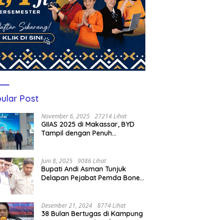
ular Post
November 6, 2025
27214 Lihat
GIIAS 2025 di Makassar, BYD
Tampil dengan Penuh
Perhatian Bagi Pengunjung
Juni 8, 2025
9086 Lihat
Bupati Andi Asman Tunjuk
Delapan Pejabat Pemda Bone
Jadi Plt, Berikut Nama-
namanya
Desember 21, 2024
8774 Lihat
38 Bulan Bertugas di Kampung