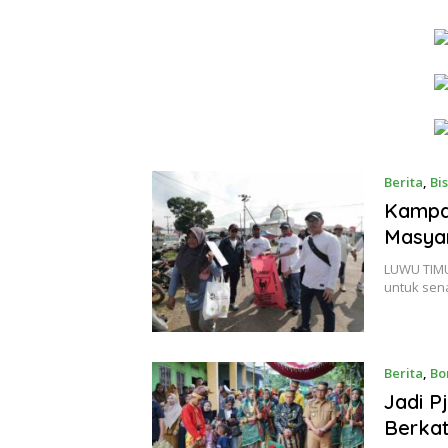
Berita
,
Bis
Kampan
Masya
LUWU TIMU
untuk se
Berita
,
Bo
Jadi P
Berka