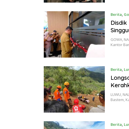
Berita
,
G
Disdik
Singgu
GOWA, NAL
Kantor Ba
Berita
,
Lu
Longs
Kerah
LUWU, NAL
Bastem, K
Berita
,
Lu