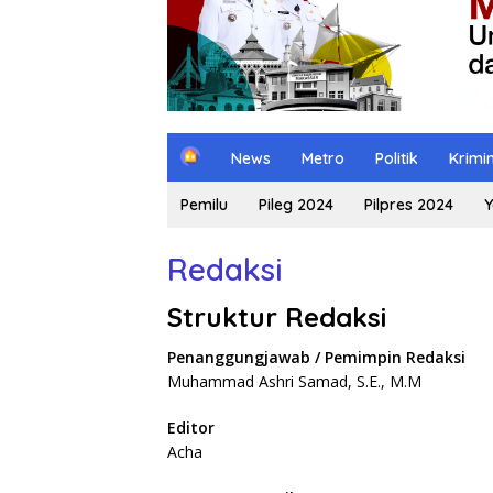
H
News
Metro
Politik
Krimi
o
m
Pemilu
Pileg 2024
Pilpres 2024
Y
e
Redaksi
Struktur Redaksi
Penanggungjawab / Pemimpin Redaksi
Muhammad Ashri Samad, S.E., M.M
Editor
Acha