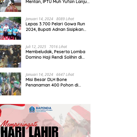
Mentan, IPTU Muh Yufsin Lanjut
ke Kota Daeng
Januari 14, 2024
8089 Lihat
Lepas 3.700 Pelari Gowa Run
2024, Bupati Adnan Sisipkan
Pesan Cinta
Juli 12, 2025
7016 Lihat
Membeludak, Peserta Lomba
Domino Haji Rendi Solihin di
Bone Tembus 2 Ribu
Januari 14, 2024
6647 Lihat
Misi Besar DLH Bone
Penanaman 400 Pohon di
Tondong