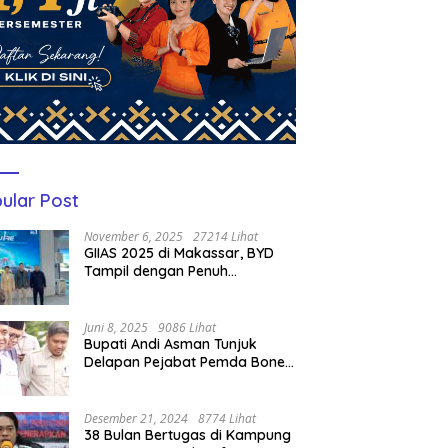
ular Post
November 6, 2025
27214 Lihat
GIIAS 2025 di Makassar, BYD
Tampil dengan Penuh
Perhatian Bagi Pengunjung
Juni 8, 2025
9086 Lihat
Bupati Andi Asman Tunjuk
Delapan Pejabat Pemda Bone
Jadi Plt, Berikut Nama-
namanya
Desember 21, 2024
8774 Lihat
38 Bulan Bertugas di Kampung