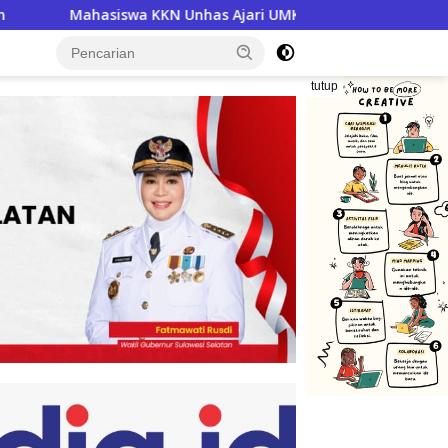
a KKN Unhas Ajari UMKM Desa Talawe Kelola Keuangan, Bisnis 
tutup