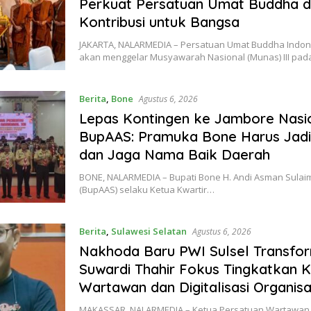
Perkuat Persatuan Umat Buddha 
Kontribusi untuk Bangsa
JAKARTA, NALARMEDIA – Persatuan Umat Buddha Indo
akan menggelar Musyawarah Nasional (Munas) III pa
Berita
,
Bone
Agustus 6, 2026
Lepas Kontingen ke Jambore Nasio
BupAAS: Pramuka Bone Harus Jadi
dan Jaga Nama Baik Daerah
BONE, NALARMEDIA – Bupati Bone H. Andi Asman Sulaim
(BupAAS) selaku Ketua Kwartir…
Berita
,
Sulawesi Selatan
Agustus 6, 2026
Nakhoda Baru PWI Sulsel Transfor
Suwardi Thahir Fokus Tingkatkan 
Wartawan dan Digitalisasi Organisa
MAKASSAR, NALARMEDIA – Ketua Persatuan Wartawan I