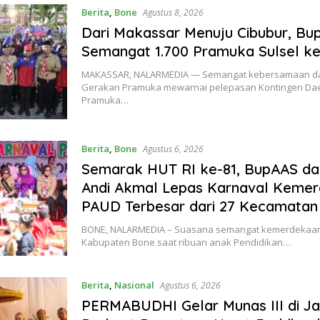
Berita
,
Bone
Agustus 8, 2026
Dari Makassar Menuju Cibubur, Bu
Semangat 1.700 Pramuka Sulsel k
MAKASSAR, NALARMEDIA — Semangat kebersamaan d
Gerakan Pramuka mewarnai pelepasan Kontingen Da
Pramuka…
Berita
,
Bone
Agustus 6, 2026
Semarak HUT RI ke-81, BupAAS d
Andi Akmal Lepas Karnaval Keme
PAUD Terbesar dari 27 Kecamatan
BONE, NALARMEDIA – Suasana semangat kemerdekaan b
Kabupaten Bone saat ribuan anak Pendidikan…
Berita
,
Nasional
Agustus 6, 2026
PERMABUDHI Gelar Munas III di Ja