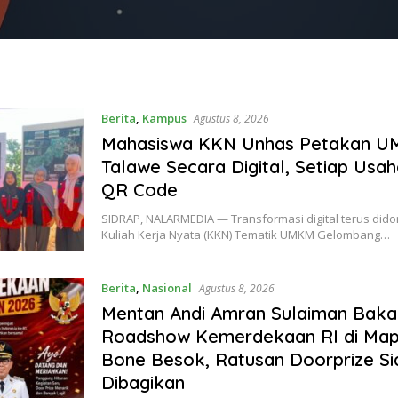
Berita
,
Kampus
Agustus 8, 2026
Mahasiswa KKN Unhas Petakan 
Talawe Secara Digital, Setiap Usah
QR Code
SIDRAP, NALARMEDIA — Transformasi digital terus di
Kuliah Kerja Nyata (KKN) Tematik UMKM Gelombang…
Berita
,
Nasional
Agustus 8, 2026
Mentan Andi Amran Sulaiman Bakal
Roadshow Kemerdekaan RI di Ma
Bone Besok, Ratusan Doorprize Si
Dibagikan