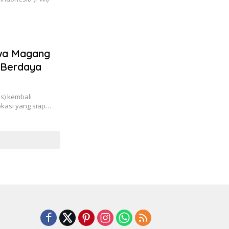
swa Magang
i Berdaya
s) kembali
kasi yang siap…