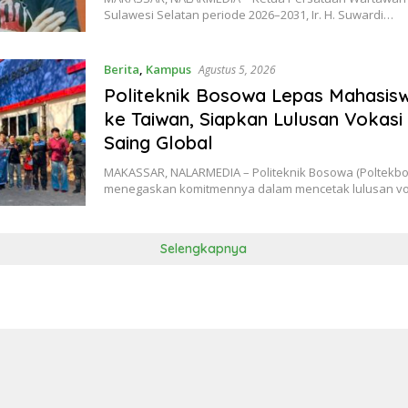
Sulawesi Selatan periode 2026–2031, Ir. H. Suwardi…
Berita
,
Kampus
Agustus 5, 2026
Politeknik Bosowa Lepas Mahasi
ke Taiwan, Siapkan Lulusan Vokas
Saing Global
MAKASSAR, NALARMEDIA – Politeknik Bosowa (Poltekbo
menegaskan komitmennya dalam mencetak lulusan vo
Selengkapnya