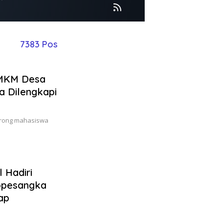
7383 Pos
UMKM Desa
a Dilengkapi
dorong mahasiswa
 Hadiri
ppesangka
ap