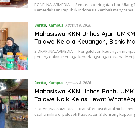
BONE, NALARMEDIA — Semarak peringatan Hari Ulang T
Kemerdekaan Republik Indonesia kembali menggema
Berita
,
Kampus
Agustus 8, 2026
Mahasiswa KKN Unhas Ajari UMK
Talawe Kelola Keuangan, Bisnis Ma
SIDRAP, NALARMEDIA — Pengelolaan keuangan menjadi
penting dalam menjaga keberlangsungan usaha. Me
Berita
,
Kampus
Agustus 8, 2026
Mahasiswa KKN Unhas Bantu UM
Talawe Naik Kelas Lewat WhatsAp
SIDRAP, NALARMEDIA — Transformasi digital mulai me
usaha mikro di pelosok Kabupaten Sidenreng Rappa