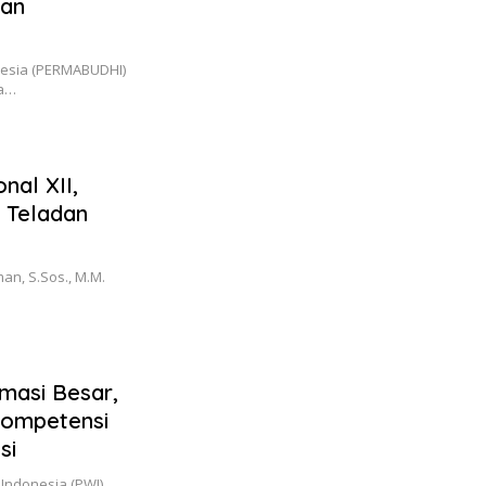
dan
nesia (PERMABUDHI)
da…
nal XII,
 Teladan
an, S.Sos., M.M.
masi Besar,
Kompetensi
si
ndonesia (PWI)