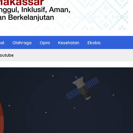
nal
Olahraga
Opini
Kesehatan
Ekobis
outube