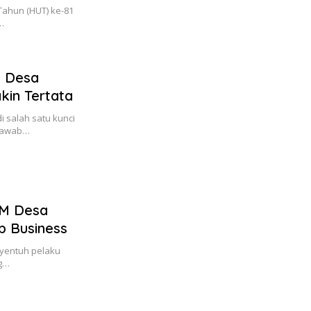
ahun (HUT) ke-81
…
M Desa
kin Tertata
 salah satu kunci
njawab…
KM Desa
p Business
nyentuh pelaku
ng…