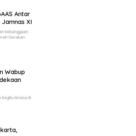
pAAS Antar
e Jamnas XI
an kebanggaan
erah Gerakan
an Wabup
rdekaan
egitu terasa di
karta,