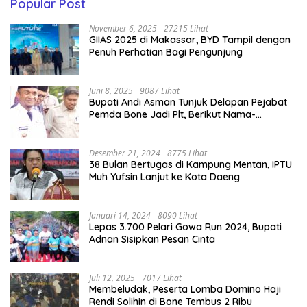
Popular Post
November 6, 2025
27215 Lihat
GIIAS 2025 di Makassar, BYD Tampil dengan
Penuh Perhatian Bagi Pengunjung
Juni 8, 2025
9087 Lihat
Bupati Andi Asman Tunjuk Delapan Pejabat
Pemda Bone Jadi Plt, Berikut Nama-
namanya
Desember 21, 2024
8775 Lihat
38 Bulan Bertugas di Kampung Mentan, IPTU
Muh Yufsin Lanjut ke Kota Daeng
Januari 14, 2024
8090 Lihat
Lepas 3.700 Pelari Gowa Run 2024, Bupati
Adnan Sisipkan Pesan Cinta
Juli 12, 2025
7017 Lihat
Membeludak, Peserta Lomba Domino Haji
Rendi Solihin di Bone Tembus 2 Ribu