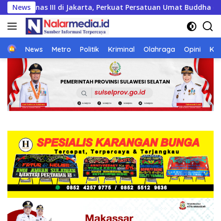
Langsung
t Persatuan Umat Buddha dan Kontribusi untuk Bangsa
News
ke
konten
Home
News
Metro
Politik
Kriminal
Olahraga
Opini
Ke