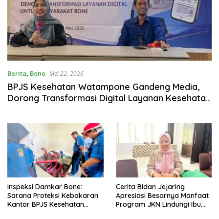
Berita
,
Bone
Mei 22, 2026
BPJS Kesehatan Watampone Gandeng Media,
Dorong Transformasi Digital Layanan Kesehatan
untuk Masyarakat Bone
Inspeksi Damkar Bone:
Cerita Bidan Jejaring
Sarana Proteksi Kebakaran
Apresiasi Besarnya Manfaat
Kantor BPJS Kesehatan
Program JKN Lindungi Ibu
Watampone Berfungsi
dan Bayi