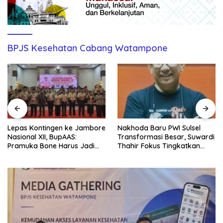
BPJS Kesehatan Cabang Watampone
Lepas Kontingen ke Jambore
Nakhoda Baru PWI Sulsel
Nasional XII, BupAAS:
Transformasi Besar, Suwardi
Pramuka Bone Harus Jadi
Thahir Fokus Tingkatkan
Teladan dan Jaga Nama
Kompetensi Wartawan dan
Baik Daerah
Digitalisasi Organisasi