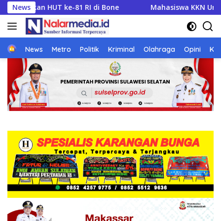
Langsung
di Bone
News
Mahasiswa KKN Unhas Petakan UMKM Desa Talawe
ke
konten
Home
News
Metro
Politik
Kriminal
Olahraga
Opini
Ke