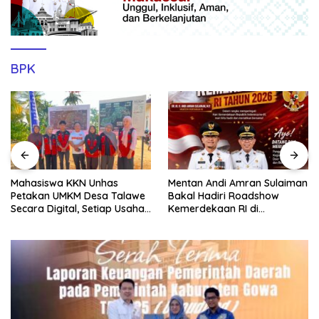
BPK
Mahasiswa KKN Unhas
Mentan Andi Amran Sulaiman
Petakan UMKM Desa Talawe
Bakal Hadiri Roadshow
Secara Digital, Setiap Usaha
Kemerdekaan RI di
Dilengkapi QR Code
Mappesangka Bone Besok,
Ratusan Doorprize Siap
Dibagikan