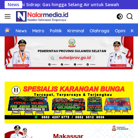
Langsung
ingga Selang Air untuk Sawah
News
Londo Ireng
20 O
ke
konten
Home
News
Metro
Politik
Kriminal
Olahraga
Opini
Ke