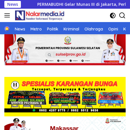
Langsung
ar Munas III di Jakarta, Perkuat Persatuan Umat Buddha dan K
News
ke
konten
Home
News
Metro
Politik
Kriminal
Olahraga
Opini
Ke