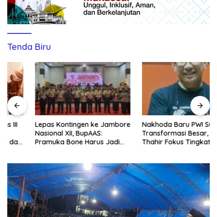
Tenda Biru
Lepas Kontingen ke Jambore
Nakhoda Baru PWI Sulsel
Nasional XII, BupAAS:
Transformasi Besar, Suwardi
Pramuka Bone Harus Jadi
Thahir Fokus Tingkatkan
Teladan dan Jaga Nama
Kompetensi Wartawan dan
Baik Daerah
Digitalisasi Organisasi