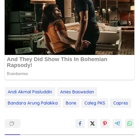
Andi Akmal Pasluddin
Anies Baswedan
Bandara Arung Palakka
Bone
Caleg PKS
Capres