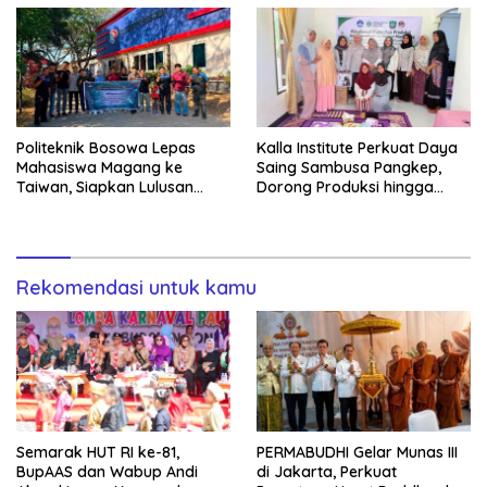
Politeknik Bosowa Lepas
Kalla Institute Perkuat Daya
Mahasiswa Magang ke
Saing Sambusa Pangkep,
Taiwan, Siapkan Lulusan
Dorong Produksi hingga
Vokasi Berdaya Saing Global
1.500 Potong per Hari Lewat
Transformasi Digital
Rekomendasi untuk kamu
Semarak HUT RI ke-81,
PERMABUDHI Gelar Munas III
BupAAS dan Wabup Andi
di Jakarta, Perkuat