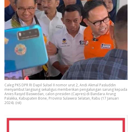
Caleg PKS DPR RI Dapil Sulsel II nomor urut 2, Andi Akmal Pasluddin
menyambut langsung sekaligus memberikan pengalungan sarung kepada
Anies Rasyid Baswedan, calon presiden (Capres) di Bandara Arung
Palakka, Kabupaten Bone, Provinsi Sulawesi Selatan, Rabu (17 Januari
2024). (ist)