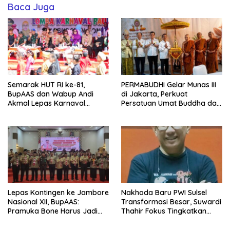
Baca Juga
Semarak HUT RI ke-81,
PERMABUDHI Gelar Munas III
BupAAS dan Wabup Andi
di Jakarta, Perkuat
Akmal Lepas Karnaval
Persatuan Umat Buddha dan
Kemerdekaan PAUD
Kontribusi untuk Bangsa
Terbesar dari 27 Kecamatan
Lepas Kontingen ke Jambore
Nakhoda Baru PWI Sulsel
Nasional XII, BupAAS:
Transformasi Besar, Suwardi
Pramuka Bone Harus Jadi
Thahir Fokus Tingkatkan
Teladan dan Jaga Nama
Kompetensi Wartawan dan
Baik Daerah
Digitalisasi Organisasi