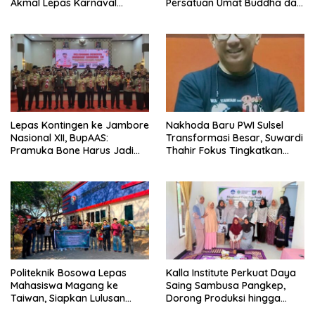
Akmal Lepas Karnaval
Persatuan Umat Buddha dan
Kemerdekaan PAUD
Kontribusi untuk Bangsa
Terbesar dari 27 Kecamatan
Lepas Kontingen ke Jambore
Nakhoda Baru PWI Sulsel
Nasional XII, BupAAS:
Transformasi Besar, Suwardi
Pramuka Bone Harus Jadi
Thahir Fokus Tingkatkan
Teladan dan Jaga Nama
Kompetensi Wartawan dan
Baik Daerah
Digitalisasi Organisasi
Politeknik Bosowa Lepas
Kalla Institute Perkuat Daya
Mahasiswa Magang ke
Saing Sambusa Pangkep,
Taiwan, Siapkan Lulusan
Dorong Produksi hingga
Vokasi Berdaya Saing Global
1.500 Potong per Hari Lewat