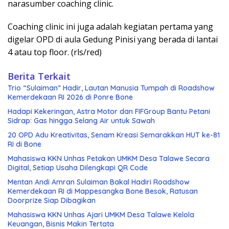
narasumber coaching clinic.
Coaching clinic ini juga adalah kegiatan pertama yang
digelar OPD di aula Gedung Pinisi yang berada di lantai
4 atau top floor. (rls/red)
Berita Terkait
Trio “Sulaiman” Hadir, Lautan Manusia Tumpah di Roadshow
Kemerdekaan RI 2026 di Ponre Bone
Hadapi Kekeringan, Astra Motor dan FIFGroup Bantu Petani
Sidrap: Gas hingga Selang Air untuk Sawah
20 OPD Adu Kreativitas, Senam Kreasi Semarakkan HUT ke-81
RI di Bone
Mahasiswa KKN Unhas Petakan UMKM Desa Talawe Secara
Digital, Setiap Usaha Dilengkapi QR Code
Mentan Andi Amran Sulaiman Bakal Hadiri Roadshow
Kemerdekaan RI di Mappesangka Bone Besok, Ratusan
Doorprize Siap Dibagikan
Mahasiswa KKN Unhas Ajari UMKM Desa Talawe Kelola
Keuangan, Bisnis Makin Tertata