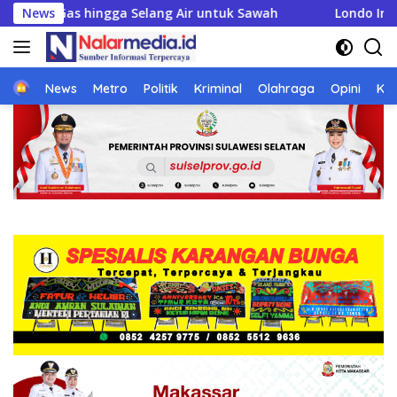
Langsung
 untuk Sawah
News
Londo Ireng
20 OPD Adu Kreativit
ke
konten
Home
News
Metro
Politik
Kriminal
Olahraga
Opini
Ke