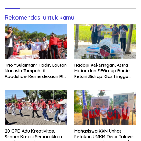
Dibagikan
Rekomendasi untuk kamu
Trio “Sulaiman” Hadir, Lautan
Hadapi Kekeringan, Astra
Manusia Tumpah di
Motor dan FIFGroup Bantu
Roadshow Kemerdekaan RI
Petani Sidrap: Gas hingga
2026 di Ponre Bone
Selang Air untuk Sawah
20 OPD Adu Kreativitas,
Mahasiswa KKN Unhas
Senam Kreasi Semarakkan
Petakan UMKM Desa Talawe