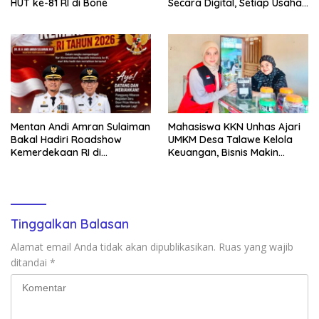
HUT ke-81 RI di Bone
Secara Digital, Setiap Usaha
Dilengkapi QR Code
Mentan Andi Amran Sulaiman
Mahasiswa KKN Unhas Ajari
Bakal Hadiri Roadshow
UMKM Desa Talawe Kelola
Kemerdekaan RI di
Keuangan, Bisnis Makin
Mappesangka Bone Besok,
Tertata
Ratusan Doorprize Siap
Dibagikan
Tinggalkan Balasan
Alamat email Anda tidak akan dipublikasikan.
Ruas yang wajib
ditandai
*