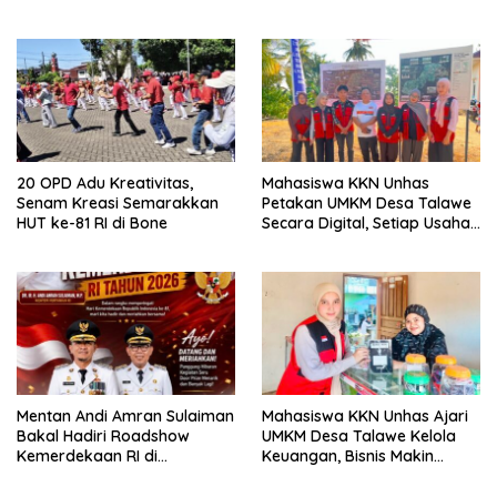
2026 di Ponre Bone
Selang Air untuk Sawah
20 OPD Adu Kreativitas,
Mahasiswa KKN Unhas
Senam Kreasi Semarakkan
Petakan UMKM Desa Talawe
HUT ke-81 RI di Bone
Secara Digital, Setiap Usaha
Dilengkapi QR Code
Mentan Andi Amran Sulaiman
Mahasiswa KKN Unhas Ajari
Bakal Hadiri Roadshow
UMKM Desa Talawe Kelola
Kemerdekaan RI di
Keuangan, Bisnis Makin
Mappesangka Bone Besok,
Tertata
Ratusan Doorprize Siap