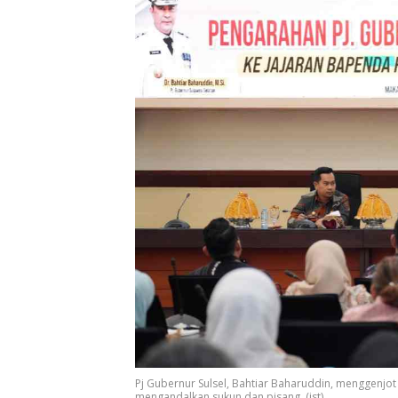
Pj Gubernur Sulsel, Bahtiar Baharuddin, menggenjot
mengandalkan sukun dan pisang. (ist)