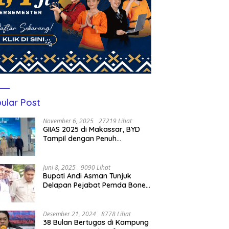
ular Post
November 6, 2025
27219 Lihat
GIIAS 2025 di Makassar, BYD
Tampil dengan Penuh
Perhatian Bagi Pengunjung
Juni 8, 2025
9090 Lihat
Bupati Andi Asman Tunjuk
Delapan Pejabat Pemda Bone
Jadi Plt, Berikut Nama-
namanya
Desember 21, 2024
8778 Lihat
38 Bulan Bertugas di Kampung