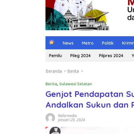
H
News
Metro
Politik
Krimi
o
m
Pemilu
Pileg 2024
Pilpres 2024
Y
e
Beranda
Berita
Berita
,
Sulawesi Selatan
Genjot Pendapatan Sul
Andalkan Sukun dan 
Nalarmedia
Januari 20, 2024