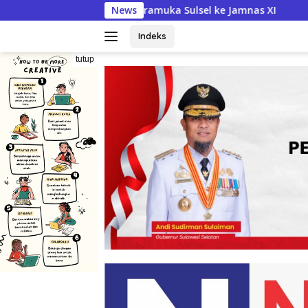
Langsung
muka Sulsel ke Jamnas XI
News
Semarak HUT RI ke-81, BupA
ke
konten
Indeks
tutup