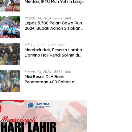
Mentan, IPTU Muh Yufsin Lanjut
ke Kota Daeng
Januari 14, 2024
8091 Lihat
Lepas 3.700 Pelari Gowa Run
2024, Bupati Adnan Sisipkan
Pesan Cinta
Juli 12, 2025
7018 Lihat
Membeludak, Peserta Lomba
Domino Haji Rendi Solihin di
Bone Tembus 2 Ribu
Januari 14, 2024
6650 Lihat
Misi Besar DLH Bone
Penanaman 400 Pohon di
Tondong