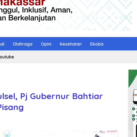
nal
Olahraga
Opini
Kesehatan
Ekobis
outube
sel, Pj Gubernur Bahtiar
Pisang