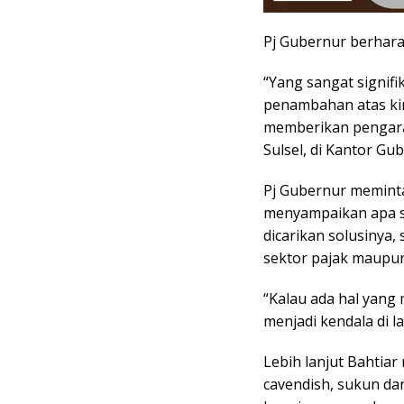
Pj Gubernur berharap
“Yang sangat signif
penambahan atas kine
memberikan pengara
Sulsel, di Kantor Gub
Pj Gubernur meminta
menyampaikan apa sa
dicarikan solusinya
sektor pajak maupun
“Kalau ada hal yang
menjadi kendala di l
Lebih lanjut Bahtia
cavendish, sukun da