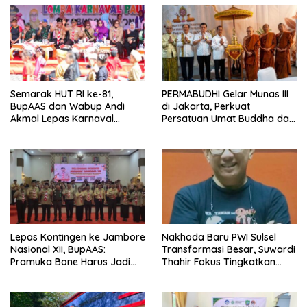
Semarak HUT RI ke-81,
PERMABUDHI Gelar Munas III
BupAAS dan Wabup Andi
di Jakarta, Perkuat
Akmal Lepas Karnaval
Persatuan Umat Buddha dan
Kemerdekaan PAUD
Kontribusi untuk Bangsa
Terbesar dari 27 Kecamatan
Lepas Kontingen ke Jambore
Nakhoda Baru PWI Sulsel
Nasional XII, BupAAS:
Transformasi Besar, Suwardi
Pramuka Bone Harus Jadi
Thahir Fokus Tingkatkan
Teladan dan Jaga Nama
Kompetensi Wartawan dan
Baik Daerah
Digitalisasi Organisasi