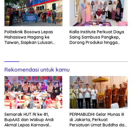
Politeknik Bosowa Lepas
Kalla Institute Perkuat Daya
Mahasiswa Magang ke
Saing Sambusa Pangkep,
Taiwan, Siapkan Lulusan
Dorong Produksi hingga
Vokasi Berdaya Saing Global
1.500 Potong per Hari Lewat
Transformasi Digital
Rekomendasi untuk kamu
Semarak HUT RI ke-81,
PERMABUDHI Gelar Munas III
BupAAS dan Wabup Andi
di Jakarta, Perkuat
Akmal Lepas Karnaval
Persatuan Umat Buddha dan
Kemerdekaan PAUD
Kontribusi untuk Bangsa