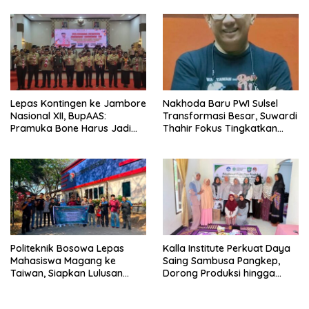
Terbesar dari 27 Kecamatan
Lepas Kontingen ke Jambore
Nakhoda Baru PWI Sulsel
Nasional XII, BupAAS:
Transformasi Besar, Suwardi
Pramuka Bone Harus Jadi
Thahir Fokus Tingkatkan
Teladan dan Jaga Nama
Kompetensi Wartawan dan
Baik Daerah
Digitalisasi Organisasi
Politeknik Bosowa Lepas
Kalla Institute Perkuat Daya
Mahasiswa Magang ke
Saing Sambusa Pangkep,
Taiwan, Siapkan Lulusan
Dorong Produksi hingga
Vokasi Berdaya Saing Global
1.500 Potong per Hari Lewat
Transformasi Digital