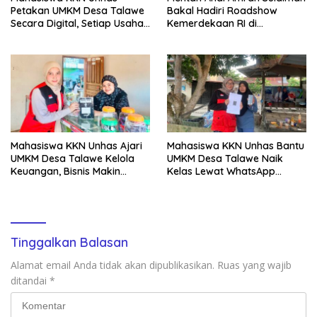
Petakan UMKM Desa Talawe
Bakal Hadiri Roadshow
Secara Digital, Setiap Usaha
Kemerdekaan RI di
Dilengkapi QR Code
Mappesangka Bone Besok,
Ratusan Doorprize Siap
Dibagikan
Mahasiswa KKN Unhas Ajari
Mahasiswa KKN Unhas Bantu
UMKM Desa Talawe Kelola
UMKM Desa Talawe Naik
Keuangan, Bisnis Makin
Kelas Lewat WhatsApp
Tertata
Business
Tinggalkan Balasan
Alamat email Anda tidak akan dipublikasikan.
Ruas yang wajib
ditandai
*