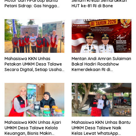
Motor dan FIFGroup Bantu
Senam Kreasi Semarakkan
Petani Sidrap: Gas hingga
HUT ke-81 RI di Bone
Selang Air untuk Sawah
Mahasiswa KKN Unhas
Mentan Andi Amran Sulaiman
Petakan UMKM Desa Talawe
Bakal Hadiri Roadshow
Secara Digital, Setiap Usaha
Kemerdekaan RI di
Dilengkapi QR Code
Mappesangka Bone Besok,
Ratusan Doorprize Siap
Dibagikan
Mahasiswa KKN Unhas Ajari
Mahasiswa KKN Unhas Bantu
UMKM Desa Talawe Kelola
UMKM Desa Talawe Naik
Keuangan, Bisnis Makin
Kelas Lewat WhatsApp