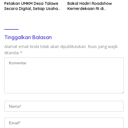
Petakan UMKM Desa Talawe
Bakal Hadiri Roadshow
Secara Digital, Setiap Usaha
Kemerdekaan RI di
Dilengkapi QR Code
Mappesangka Bone Besok,
Ratusan Doorprize Siap
Dibagikan
Tinggalkan Balasan
Alamat email Anda tidak akan dipublikasikan.
Ruas yang wajib
ditandai
*