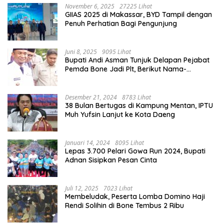
November 6, 2025
27225 Lihat
GIIAS 2025 di Makassar, BYD Tampil dengan
Penuh Perhatian Bagi Pengunjung
Juni 8, 2025
9095 Lihat
Bupati Andi Asman Tunjuk Delapan Pejabat
Pemda Bone Jadi Plt, Berikut Nama-
namanya
Desember 21, 2024
8783 Lihat
38 Bulan Bertugas di Kampung Mentan, IPTU
Muh Yufsin Lanjut ke Kota Daeng
Januari 14, 2024
8095 Lihat
Lepas 3.700 Pelari Gowa Run 2024, Bupati
Adnan Sisipkan Pesan Cinta
Juli 12, 2025
7023 Lihat
Membeludak, Peserta Lomba Domino Haji
Rendi Solihin di Bone Tembus 2 Ribu