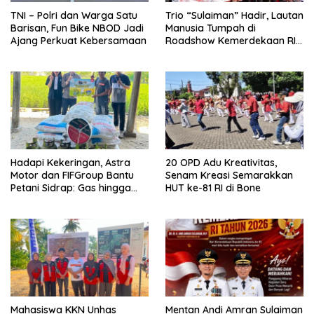
TNI – Polri dan Warga Satu
Trio “Sulaiman” Hadir, Lautan
Barisan, Fun Bike NBOD Jadi
Manusia Tumpah di
Ajang Perkuat Kebersamaan
Roadshow Kemerdekaan RI
2026 di Ponre Bone
Hadapi Kekeringan, Astra
20 OPD Adu Kreativitas,
Motor dan FIFGroup Bantu
Senam Kreasi Semarakkan
Petani Sidrap: Gas hingga
HUT ke-81 RI di Bone
Selang Air untuk Sawah
Mahasiswa KKN Unhas
Mentan Andi Amran Sulaiman