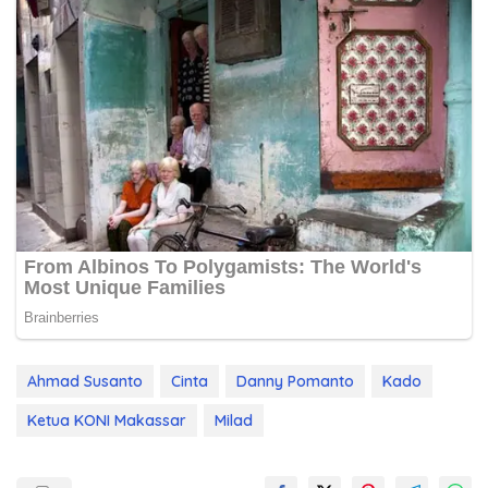
Ahmad Susanto
Cinta
Danny Pomanto
Kado
Ketua KONI Makassar
Milad