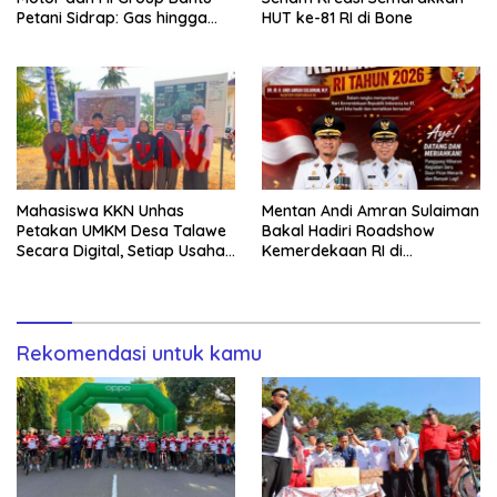
Petani Sidrap: Gas hingga
HUT ke-81 RI di Bone
Selang Air untuk Sawah
Mahasiswa KKN Unhas
Mentan Andi Amran Sulaiman
Petakan UMKM Desa Talawe
Bakal Hadiri Roadshow
Secara Digital, Setiap Usaha
Kemerdekaan RI di
Dilengkapi QR Code
Mappesangka Bone Besok,
Ratusan Doorprize Siap
Dibagikan
Rekomendasi untuk kamu