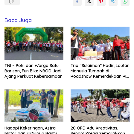
Baca Juga
TNI – Polri dan Warga Satu
Trio “Sulaiman” Hadir, Lautan
Barisan, Fun Bike NBOD Jadi
Manusia Tumpah di
Ajang Perkuat Kebersamaan
Roadshow Kemerdekaan RI
2026 di Ponre Bone
Hadapi Kekeringan, Astra
20 OPD Adu Kreativitas,
Motor dan FIFGroup Bantu
Senam Kreasi Semarakkan