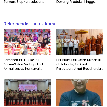
Taiwan, Siapkan Lulusan
Dorong Produksi hingga
Vokasi Berdaya Saing Global
1.500 Potong per Hari Lewat
Transformasi Digital
Rekomendasi untuk kamu
Semarak HUT RI ke-81,
PERMABUDHI Gelar Munas III
BupAAS dan Wabup Andi
di Jakarta, Perkuat
Akmal Lepas Karnaval
Persatuan Umat Buddha dan
Kemerdekaan PAUD
Kontribusi untuk Bangsa
Terbesar dari 27 Kecamatan