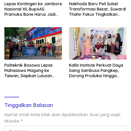
Lepas Kontingen ke Jambore
Nakhoda Baru PWI Sulsel
Nasional XII, BupAAS:
Transformasi Besar, Suwardi
Pramuka Bone Harus Jadi
Thahir Fokus Tingkatkan
Teladan dan Jaga Nama
Kompetensi Wartawan dan
Baik Daerah
Digitalisasi Organisasi
Politeknik Bosowa Lepas
Kalla Institute Perkuat Daya
Mahasiswa Magang ke
Saing Sambusa Pangkep,
Taiwan, Siapkan Lulusan
Dorong Produksi hingga
Vokasi Berdaya Saing Global
1.500 Potong per Hari Lewat
Transformasi Digital
Tinggalkan Balasan
Alamat email Anda tidak akan dipublikasikan.
Ruas yang wajib
ditandai
*