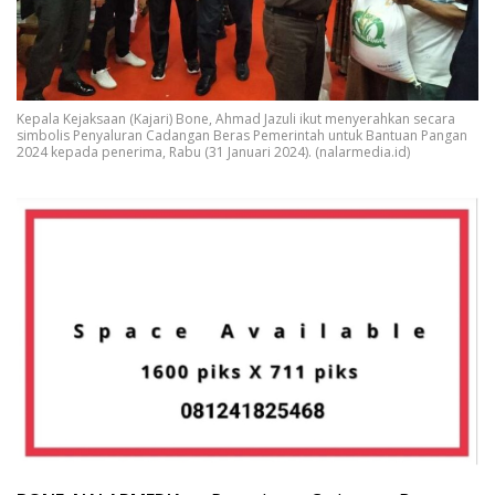
Kepala Kejaksaan (Kajari) Bone, Ahmad Jazuli ikut menyerahkan secara
simbolis Penyaluran Cadangan Beras Pemerintah untuk Bantuan Pangan
2024 kepada penerima, Rabu (31 Januari 2024). (nalarmedia.id)