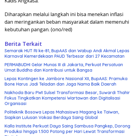
Kadis Angkasa.
Diharapkan melalui langkah ini bisa menekan inflasi
dan meringankan beban masyarakat dalam memenuhi
kebutuhan pangan. (ono/red)
Berita Terkait
Semarak HUT RI ke-81, BupAAS dan Wabup Andi Akmal Lepas
Karnaval Kemerdekaan PAUD Terbesar dari 27 Kecamatan
PERMABUDHI Gelar Munas III di Jakarta, Perkuat Persatuan
Umat Buddha dan Kontribusi untuk Bangsa
Lepas Kontingen ke Jambore Nasional XII, BupAAS: Pramuka
Bone Harus Jadi Teladan dan Jaga Nama Baik Daerah
Nakhoda Baru PWI Sulsel Transformasi Besar, Suwardi Thahir
Fokus Tingkatkan Kompetensi Wartawan dan Digitalisasi
Organisasi
Politeknik Bosowa Lepas Mahasiswa Magang ke Taiwan,
Siapkan Lulusan Vokasi Berdaya Saing Global
Kalla Institute Perkuat Daya Saing Sambusa Pangkep, Dorong
Produksi hingga 1.500 Potong per Hari Lewat Transformasi