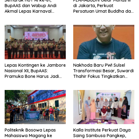
BupAAS dan Wabup Andi
di Jakarta, Perkuat
Akmal Lepas Karnaval
Persatuan Umat Buddha dan
Kemerdekaan PAUD
Kontribusi untuk Bangsa
Terbesar dari 27 Kecamatan
Lepas Kontingen ke Jambore
Nakhoda Baru PWI Sulsel
Nasional XII, BupAAS:
Transformasi Besar, Suwardi
Pramuka Bone Harus Jadi
Thahir Fokus Tingkatkan
Teladan dan Jaga Nama
Kompetensi Wartawan dan
Baik Daerah
Digitalisasi Organisasi
Politeknik Bosowa Lepas
Kalla Institute Perkuat Daya
Mahasiswa Magang ke
Saing Sambusa Pangkep,