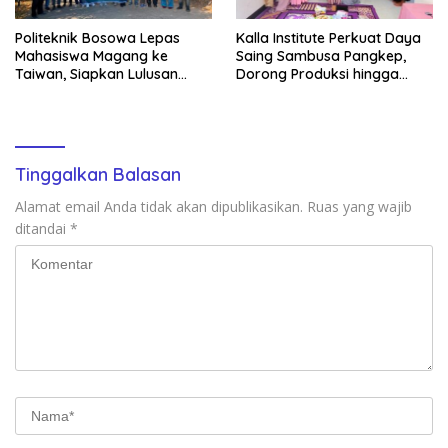
Politeknik Bosowa Lepas
Kalla Institute Perkuat Daya
Mahasiswa Magang ke
Saing Sambusa Pangkep,
Taiwan, Siapkan Lulusan
Dorong Produksi hingga
Vokasi Berdaya Saing Global
1.500 Potong per Hari Lewat
Transformasi Digital
Tinggalkan Balasan
Alamat email Anda tidak akan dipublikasikan.
Ruas yang wajib
ditandai
*