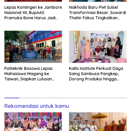
Lepas Kontingen ke Jambore
Nakhoda Baru PWI Sulsel
Nasional XII, BupAAS:
Transformasi Besar, Suwardi
Pramuka Bone Harus Jadi
Thahir Fokus Tingkatkan
Teladan dan Jaga Nama
Kompetensi Wartawan dan
Baik Daerah
Digitalisasi Organisasi
Politeknik Bosowa Lepas
Kalla Institute Perkuat Daya
Mahasiswa Magang ke
Saing Sambusa Pangkep,
Taiwan, Siapkan Lulusan
Dorong Produksi hingga
Vokasi Berdaya Saing Global
1.500 Potong per Hari Lewat
Transformasi Digital
Rekomendasi untuk kamu