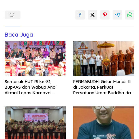
Baca Juga
Semarak HUT RI ke-81,
PERMABUDHI Gelar Munas III
BupAAS dan Wabup Andi
di Jakarta, Perkuat
Akmal Lepas Karnaval
Persatuan Umat Buddha dan
Kemerdekaan PAUD
Kontribusi untuk Bangsa
Terbesar dari 27 Kecamatan