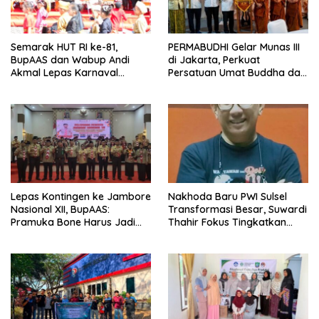
Semarak HUT RI ke-81,
PERMABUDHI Gelar Munas III
BupAAS dan Wabup Andi
di Jakarta, Perkuat
Akmal Lepas Karnaval
Persatuan Umat Buddha dan
Kemerdekaan PAUD
Kontribusi untuk Bangsa
Terbesar dari 27 Kecamatan
Lepas Kontingen ke Jambore
Nakhoda Baru PWI Sulsel
Nasional XII, BupAAS:
Transformasi Besar, Suwardi
Pramuka Bone Harus Jadi
Thahir Fokus Tingkatkan
Teladan dan Jaga Nama
Kompetensi Wartawan dan
Baik Daerah
Digitalisasi Organisasi