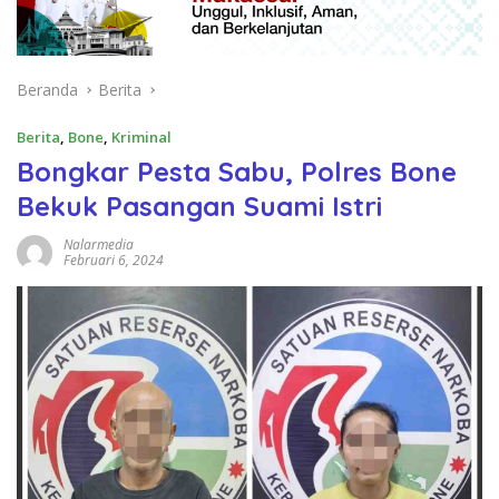
Beranda
Berita
Berita
,
Bone
,
Kriminal
Bongkar Pesta Sabu, Polres Bone
Bekuk Pasangan Suami Istri
Nalarmedia
Februari 6, 2024