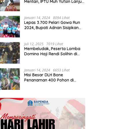
Mentan, IPTU Muh Yufsin Lanjut
ke Kota Daeng
Januari 14, 2024
8094 Lihat
Lepas 3.700 Pelari Gowa Run
2024, Bupati Adnan Sisipkan
Pesan Cinta
Juli 12, 2025
7019 Lihat
Membeludak, Peserta Lomba
Domino Haji Rendi Solihin di
Bone Tembus 2 Ribu
Januari 14, 2024
6653 Lihat
Misi Besar DLH Bone
Penanaman 400 Pohon di
Tondong