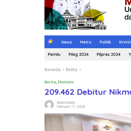
H
News
Metro
Politik
Krimi
o
m
Pemilu
Pileg 2024
Pilpres 2024
Y
e
Beranda
Berita
Berita
,
Ekonomi
209.462 Debitur Nikma
Nalarmedia
Februari 17, 2024