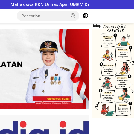
 UMKM Desa Talawe Kelola Keuangan, Bisnis Makin Tertata
tutup