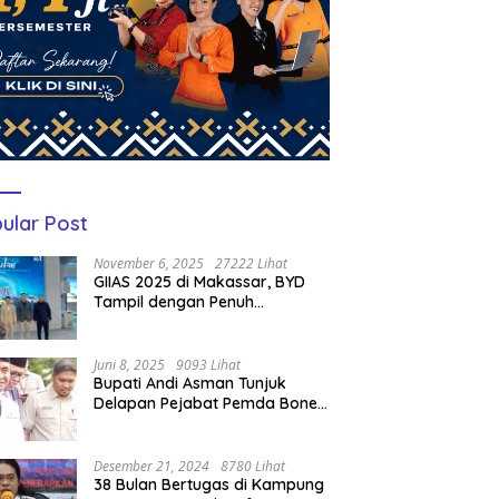
ular Post
November 6, 2025
27222 Lihat
GIIAS 2025 di Makassar, BYD
Tampil dengan Penuh
Perhatian Bagi Pengunjung
Juni 8, 2025
9093 Lihat
Bupati Andi Asman Tunjuk
Delapan Pejabat Pemda Bone
Jadi Plt, Berikut Nama-
namanya
Desember 21, 2024
8780 Lihat
38 Bulan Bertugas di Kampung