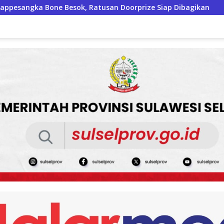
 Doorprize Siap Dibagikan
Mahasiswa KKN Unhas Ajari