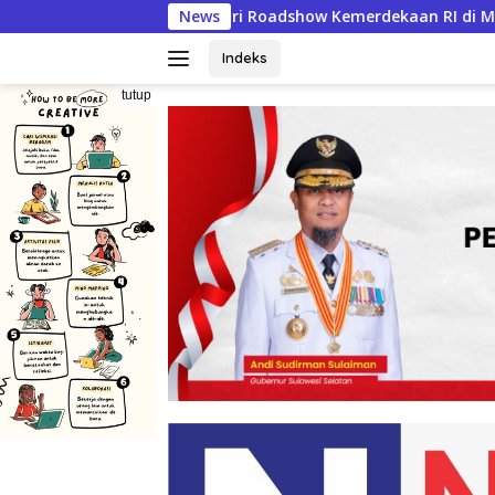
Langsung
Roadshow Kemerdekaan RI di Mappesangka Bone Besok, Ratusan
News
ke
konten
Indeks
tutup