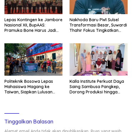
Lepas Kontingen ke Jambore
Nakhoda Baru PWI Sulsel
Nasional XII, BupAAS:
Transformasi Besar, Suwardi
Pramuka Bone Harus Jadi
Thahir Fokus Tingkatkan
Teladan dan Jaga Nama
Kompetensi Wartawan dan
Baik Daerah
Digitalisasi Organisasi
Politeknik Bosowa Lepas
Kalla Institute Perkuat Daya
Mahasiswa Magang ke
Saing Sambusa Pangkep,
Taiwan, Siapkan Lulusan
Dorong Produksi hingga
Vokasi Berdaya Saing Global
1.500 Potong per Hari Lewat
Transformasi Digital
Tinggalkan Balasan
Alamat email Anda tidak akan dipublikasikan.
Ruas yang wajib