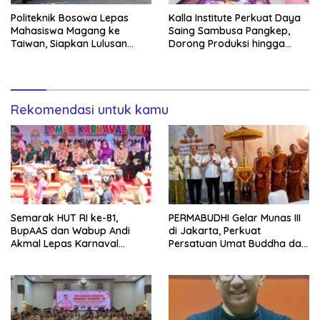
Politeknik Bosowa Lepas
Kalla Institute Perkuat Daya
Mahasiswa Magang ke
Saing Sambusa Pangkep,
Taiwan, Siapkan Lulusan
Dorong Produksi hingga
Vokasi Berdaya Saing Global
1.500 Potong per Hari Lewat
Transformasi Digital
Rekomendasi untuk kamu
Semarak HUT RI ke-81,
PERMABUDHI Gelar Munas III
BupAAS dan Wabup Andi
di Jakarta, Perkuat
Akmal Lepas Karnaval
Persatuan Umat Buddha dan
Kemerdekaan PAUD
Kontribusi untuk Bangsa
Terbesar dari 27 Kecamatan