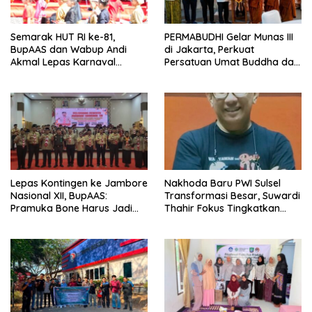
Semarak HUT RI ke-81,
PERMABUDHI Gelar Munas III
BupAAS dan Wabup Andi
di Jakarta, Perkuat
Akmal Lepas Karnaval
Persatuan Umat Buddha dan
Kemerdekaan PAUD
Kontribusi untuk Bangsa
Terbesar dari 27 Kecamatan
Lepas Kontingen ke Jambore
Nakhoda Baru PWI Sulsel
Nasional XII, BupAAS:
Transformasi Besar, Suwardi
Pramuka Bone Harus Jadi
Thahir Fokus Tingkatkan
Teladan dan Jaga Nama
Kompetensi Wartawan dan
Baik Daerah
Digitalisasi Organisasi