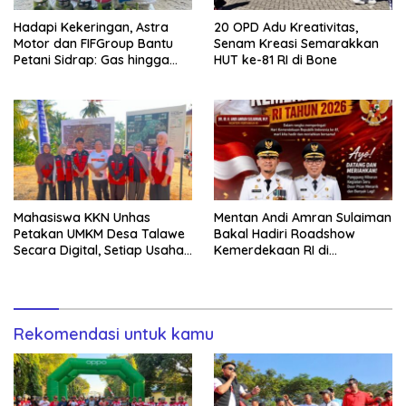
Hadapi Kekeringan, Astra
20 OPD Adu Kreativitas,
Motor dan FIFGroup Bantu
Senam Kreasi Semarakkan
Petani Sidrap: Gas hingga
HUT ke-81 RI di Bone
Selang Air untuk Sawah
Mahasiswa KKN Unhas
Mentan Andi Amran Sulaiman
Petakan UMKM Desa Talawe
Bakal Hadiri Roadshow
Secara Digital, Setiap Usaha
Kemerdekaan RI di
Dilengkapi QR Code
Mappesangka Bone Besok,
Ratusan Doorprize Siap
Dibagikan
Rekomendasi untuk kamu