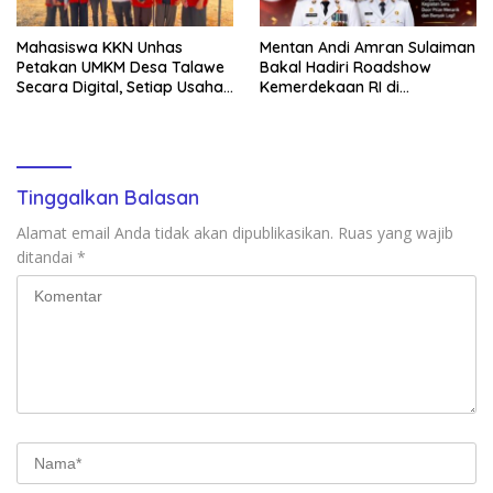
Mahasiswa KKN Unhas
Mentan Andi Amran Sulaiman
Petakan UMKM Desa Talawe
Bakal Hadiri Roadshow
Secara Digital, Setiap Usaha
Kemerdekaan RI di
Dilengkapi QR Code
Mappesangka Bone Besok,
Ratusan Doorprize Siap
Dibagikan
Tinggalkan Balasan
Alamat email Anda tidak akan dipublikasikan.
Ruas yang wajib
ditandai
*