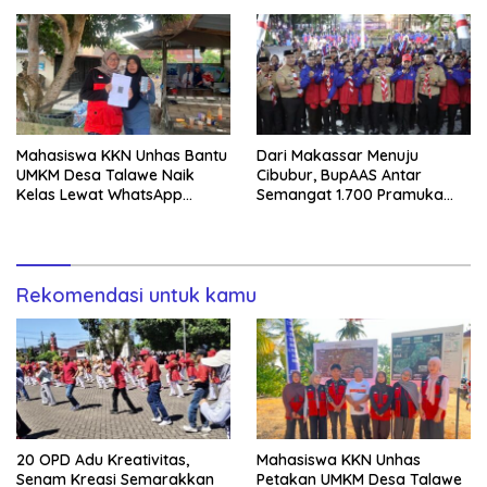
Ratusan Doorprize Siap
Dibagikan
Mahasiswa KKN Unhas Bantu
Dari Makassar Menuju
UMKM Desa Talawe Naik
Cibubur, BupAAS Antar
Kelas Lewat WhatsApp
Semangat 1.700 Pramuka
Business
Sulsel ke Jamnas XI
Rekomendasi untuk kamu
20 OPD Adu Kreativitas,
Mahasiswa KKN Unhas
Senam Kreasi Semarakkan
Petakan UMKM Desa Talawe