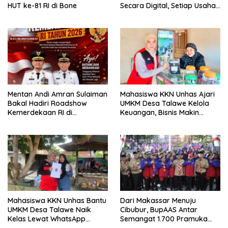
HUT ke-81 RI di Bone
Secara Digital, Setiap Usaha
Dilengkapi QR Code
Mentan Andi Amran Sulaiman
Mahasiswa KKN Unhas Ajari
Bakal Hadiri Roadshow
UMKM Desa Talawe Kelola
Kemerdekaan RI di
Keuangan, Bisnis Makin
Mappesangka Bone Besok,
Tertata
Ratusan Doorprize Siap
Dibagikan
Mahasiswa KKN Unhas Bantu
Dari Makassar Menuju
UMKM Desa Talawe Naik
Cibubur, BupAAS Antar
Kelas Lewat WhatsApp
Semangat 1.700 Pramuka