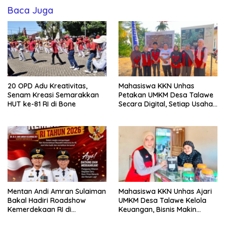
Baca Juga
20 OPD Adu Kreativitas,
Mahasiswa KKN Unhas
Senam Kreasi Semarakkan
Petakan UMKM Desa Talawe
HUT ke-81 RI di Bone
Secara Digital, Setiap Usaha
Dilengkapi QR Code
Mentan Andi Amran Sulaiman
Mahasiswa KKN Unhas Ajari
Bakal Hadiri Roadshow
UMKM Desa Talawe Kelola
Kemerdekaan RI di
Keuangan, Bisnis Makin
Mappesangka Bone Besok,
Tertata