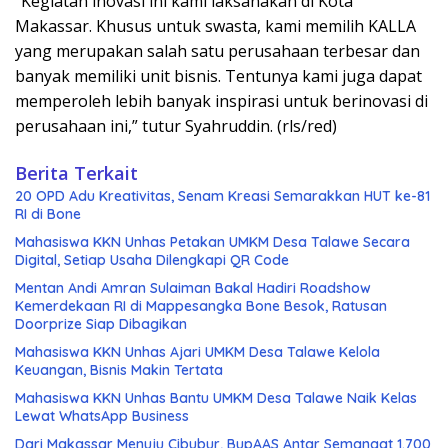
“Kegiatan inovasi ini kami laksanakan di Kota
Makassar. Khusus untuk swasta, kami memilih KALLA
yang merupakan salah satu perusahaan terbesar dan
banyak memiliki unit bisnis. Tentunya kami juga dapat
memperoleh lebih banyak inspirasi untuk berinovasi di
perusahaan ini,” tutur Syahruddin. (rls/red)
Berita Terkait
20 OPD Adu Kreativitas, Senam Kreasi Semarakkan HUT ke-81
RI di Bone
Mahasiswa KKN Unhas Petakan UMKM Desa Talawe Secara
Digital, Setiap Usaha Dilengkapi QR Code
Mentan Andi Amran Sulaiman Bakal Hadiri Roadshow
Kemerdekaan RI di Mappesangka Bone Besok, Ratusan
Doorprize Siap Dibagikan
Mahasiswa KKN Unhas Ajari UMKM Desa Talawe Kelola
Keuangan, Bisnis Makin Tertata
Mahasiswa KKN Unhas Bantu UMKM Desa Talawe Naik Kelas
Lewat WhatsApp Business
Dari Makassar Menuju Cibubur, BupAAS Antar Semangat 1.700