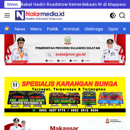
Langsung
n RI di Mappesangka Bone Besok, Ratusan Doorprize Siap Diba
News
ke
konten
Home
News
Metro
Politik
Kriminal
Olahraga
Opini
Ke