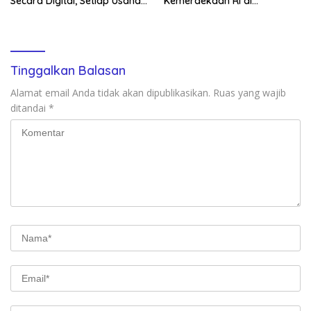
Secara Digital, Setiap Usaha
Kemerdekaan RI di
Dilengkapi QR Code
Mappesangka Bone Besok,
Ratusan Doorprize Siap
Dibagikan
Tinggalkan Balasan
Alamat email Anda tidak akan dipublikasikan.
Ruas yang wajib
ditandai
*