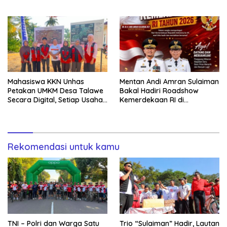
Selang Air untuk Sawah
Mahasiswa KKN Unhas
Mentan Andi Amran Sulaiman
Petakan UMKM Desa Talawe
Bakal Hadiri Roadshow
Secara Digital, Setiap Usaha
Kemerdekaan RI di
Dilengkapi QR Code
Mappesangka Bone Besok,
Ratusan Doorprize Siap
Dibagikan
Rekomendasi untuk kamu
TNI – Polri dan Warga Satu
Trio “Sulaiman” Hadir, Lautan