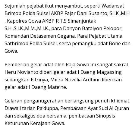
Sejumlah pejabat ikut menyambut, seperti Wadansat
Brimob Polda Sulsel AKBP Fajar Dani Susanto, S.I.K.,M.H
, Kapolres Gowa AKBP R.T.S Simanjuntak
S.H.,S.I.K.,M.M.,M.I.K., para Danyon Batalyon Pelopor,
Komandan Detasemen Gegana, Para Pejabat Utama
Satbrimob Polda Sulsel, serta pemangku adat Bone dan
Gowa.
Pemberian gelar adat oleh Raja Gowa ini sangat sakral.
Heru Novianto diberi gelar adat I Daeng Magassing
sedangkan Istrinya, Mirza Novelia Ardhini diberikan
gelar adat I Daeng Mate’ne.
Gelaran penganugerahan berlangsung penuh khidmat.
Diawali tarian Pa’duppa, Pembacaan Ayat Suci Al Quran
dan sekaligus doa bersama, pembacaan Sinopsis
Keturunan Kerajaan Gowa.