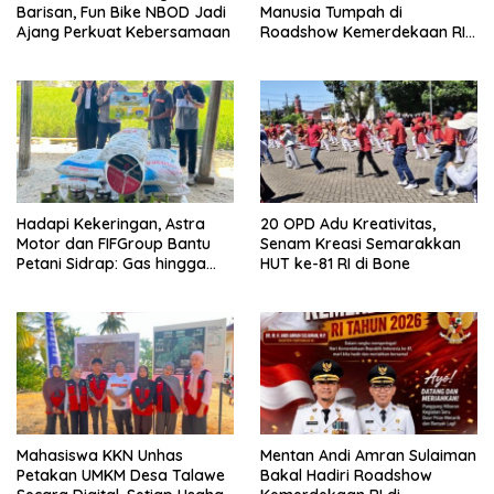
Barisan, Fun Bike NBOD Jadi
Manusia Tumpah di
Ajang Perkuat Kebersamaan
Roadshow Kemerdekaan RI
2026 di Ponre Bone
Hadapi Kekeringan, Astra
20 OPD Adu Kreativitas,
Motor dan FIFGroup Bantu
Senam Kreasi Semarakkan
Petani Sidrap: Gas hingga
HUT ke-81 RI di Bone
Selang Air untuk Sawah
Mahasiswa KKN Unhas
Mentan Andi Amran Sulaiman
Petakan UMKM Desa Talawe
Bakal Hadiri Roadshow