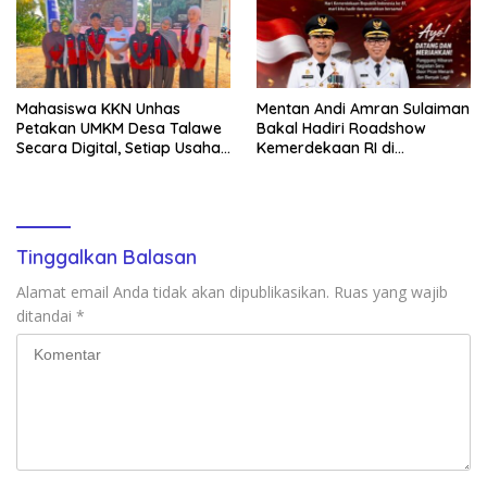
Mahasiswa KKN Unhas
Mentan Andi Amran Sulaiman
Petakan UMKM Desa Talawe
Bakal Hadiri Roadshow
Secara Digital, Setiap Usaha
Kemerdekaan RI di
Dilengkapi QR Code
Mappesangka Bone Besok,
Ratusan Doorprize Siap
Dibagikan
Tinggalkan Balasan
Alamat email Anda tidak akan dipublikasikan.
Ruas yang wajib
ditandai
*