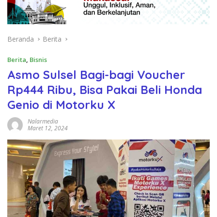
Beranda
Berita
Berita
,
Bisnis
Asmo Sulsel Bagi-bagi Voucher
Rp444 Ribu, Bisa Pakai Beli Honda
Genio di Motorku X
Nalarmedia
Maret 12, 2024