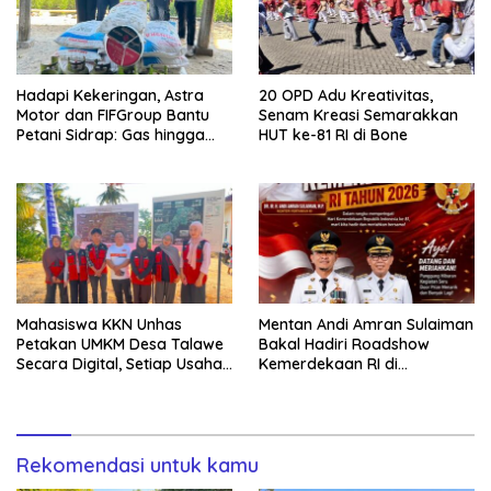
Hadapi Kekeringan, Astra
20 OPD Adu Kreativitas,
Motor dan FIFGroup Bantu
Senam Kreasi Semarakkan
Petani Sidrap: Gas hingga
HUT ke-81 RI di Bone
Selang Air untuk Sawah
Mahasiswa KKN Unhas
Mentan Andi Amran Sulaiman
Petakan UMKM Desa Talawe
Bakal Hadiri Roadshow
Secara Digital, Setiap Usaha
Kemerdekaan RI di
Dilengkapi QR Code
Mappesangka Bone Besok,
Ratusan Doorprize Siap
Dibagikan
Rekomendasi untuk kamu