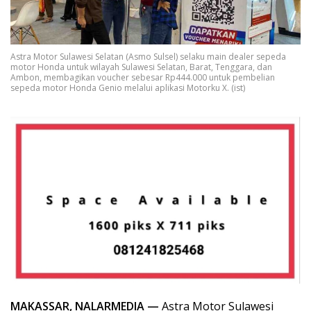
Astra Motor Sulawesi Selatan (Asmo Sulsel) selaku main dealer sepeda
motor Honda untuk wilayah Sulawesi Selatan, Barat, Tenggara, dan
Ambon, membagikan voucher sebesar Rp444.000 untuk pembelian
sepeda motor Honda Genio melalui aplikasi Motorku X. (ist)
MAKASSAR, NALARMEDIA —
Astra Motor Sulawesi