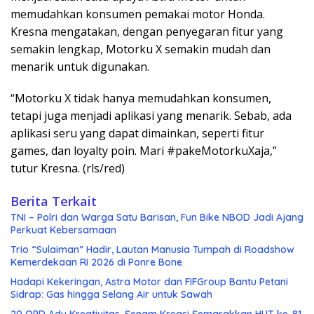
memudahkan konsumen pemakai motor Honda.
Kresna mengatakan, dengan penyegaran fitur yang
semakin lengkap, Motorku X semakin mudah dan
menarik untuk digunakan.
“Motorku X tidak hanya memudahkan konsumen,
tetapi juga menjadi aplikasi yang menarik. Sebab, ada
aplikasi seru yang dapat dimainkan, seperti fitur
games, dan loyalty poin. Mari #pakeMotorkuXaja,”
tutur Kresna. (rls/red)
Berita Terkait
TNI – Polri dan Warga Satu Barisan, Fun Bike NBOD Jadi Ajang
Perkuat Kebersamaan
Trio “Sulaiman” Hadir, Lautan Manusia Tumpah di Roadshow
Kemerdekaan RI 2026 di Ponre Bone
Hadapi Kekeringan, Astra Motor dan FIFGroup Bantu Petani
Sidrap: Gas hingga Selang Air untuk Sawah
20 OPD Adu Kreativitas, Senam Kreasi Semarakkan HUT ke-81