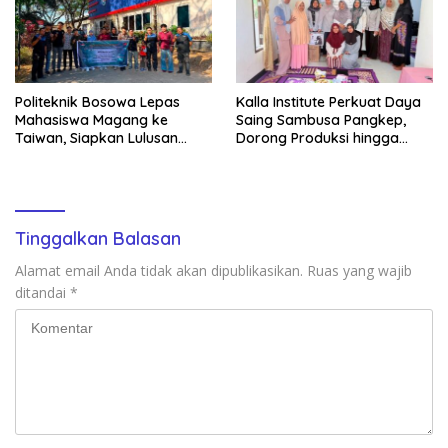
Politeknik Bosowa Lepas
Kalla Institute Perkuat Daya
Mahasiswa Magang ke
Saing Sambusa Pangkep,
Taiwan, Siapkan Lulusan
Dorong Produksi hingga
Vokasi Berdaya Saing Global
1.500 Potong per Hari Lewat
Transformasi Digital
Tinggalkan Balasan
Alamat email Anda tidak akan dipublikasikan.
Ruas yang wajib
ditandai
*