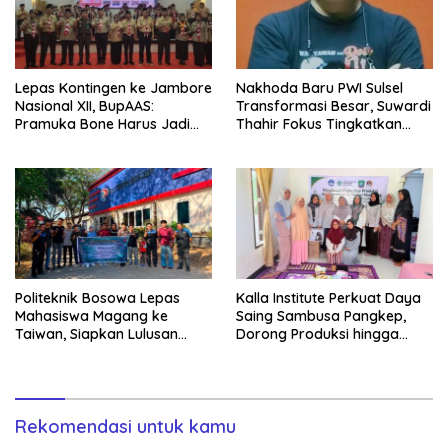
Lepas Kontingen ke Jambore
Nakhoda Baru PWI Sulsel
Nasional XII, BupAAS:
Transformasi Besar, Suwardi
Pramuka Bone Harus Jadi
Thahir Fokus Tingkatkan
Teladan dan Jaga Nama
Kompetensi Wartawan dan
Baik Daerah
Digitalisasi Organisasi
Politeknik Bosowa Lepas
Kalla Institute Perkuat Daya
Mahasiswa Magang ke
Saing Sambusa Pangkep,
Taiwan, Siapkan Lulusan
Dorong Produksi hingga
Vokasi Berdaya Saing Global
1.500 Potong per Hari Lewat
Transformasi Digital
Rekomendasi untuk kamu