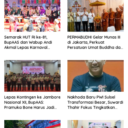
Semarak HUT RI ke-81,
PERMABUDHI Gelar Munas III
BupAAS dan Wabup Andi
di Jakarta, Perkuat
Akmal Lepas Karnaval
Persatuan Umat Buddha dan
Kemerdekaan PAUD
Kontribusi untuk Bangsa
Terbesar dari 27 Kecamatan
Lepas Kontingen ke Jambore
Nakhoda Baru PWI Sulsel
Nasional XII, BupAAS:
Transformasi Besar, Suwardi
Pramuka Bone Harus Jadi
Thahir Fokus Tingkatkan
Teladan dan Jaga Nama
Kompetensi Wartawan dan
Baik Daerah
Digitalisasi Organisasi