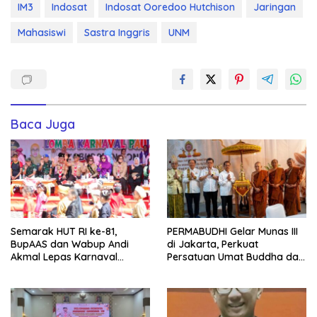
IM3
Indosat
Indosat Ooredoo Hutchison
Jaringan
Mahasiswi
Sastra Inggris
UNM
Baca Juga
Semarak HUT RI ke-81,
PERMABUDHI Gelar Munas III
BupAAS dan Wabup Andi
di Jakarta, Perkuat
Akmal Lepas Karnaval
Persatuan Umat Buddha dan
Kemerdekaan PAUD
Kontribusi untuk Bangsa
Terbesar dari 27 Kecamatan