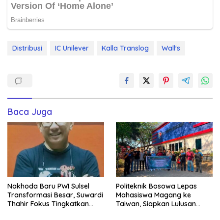
Distribusi
IC Unilever
Kalla Translog
Wall's
Baca Juga
Nakhoda Baru PWI Sulsel
Politeknik Bosowa Lepas
Transformasi Besar, Suwardi
Mahasiswa Magang ke
Thahir Fokus Tingkatkan
Taiwan, Siapkan Lulusan
Kompetensi Wartawan dan
Vokasi Berdaya Saing Global