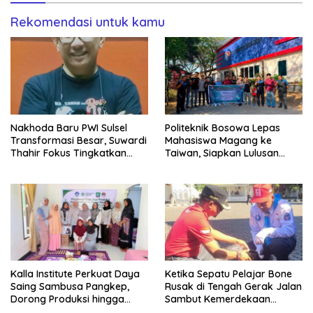
Rekomendasi untuk kamu
Nakhoda Baru PWI Sulsel
Politeknik Bosowa Lepas
Transformasi Besar, Suwardi
Mahasiswa Magang ke
Thahir Fokus Tingkatkan
Taiwan, Siapkan Lulusan
Kompetensi Wartawan dan
Vokasi Berdaya Saing Global
Digitalisasi Organisasi
Kalla Institute Perkuat Daya
Ketika Sepatu Pelajar Bone
Saing Sambusa Pangkep,
Rusak di Tengah Gerak Jalan
Dorong Produksi hingga
Sambut Kemerdekaan
1.500 Potong per Hari Lewat
Indonesia, BupAAS Hadir