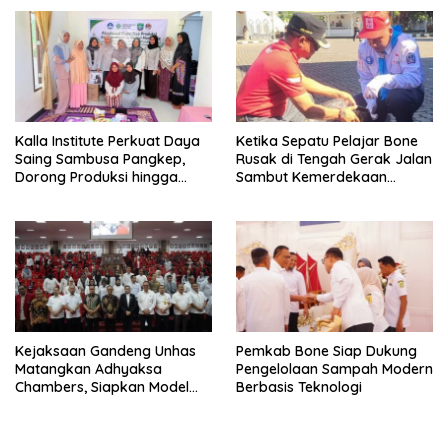
Digitalisasi Organisasi
Kalla Institute Perkuat Daya
Ketika Sepatu Pelajar Bone
Saing Sambusa Pangkep,
Rusak di Tengah Gerak Jalan
Dorong Produksi hingga
Sambut Kemerdekaan
1.500 Potong per Hari Lewat
Indonesia, BupAAS Hadir
Transformasi Digital
Membawa Senyum Baru
Kejaksaan Gandeng Unhas
Pemkab Bone Siap Dukung
Matangkan Adhyaksa
Pengelolaan Sampah Modern
Chambers, Siapkan Model
Berbasis Teknologi
Baru Penyelesaian Sengketa
Negara