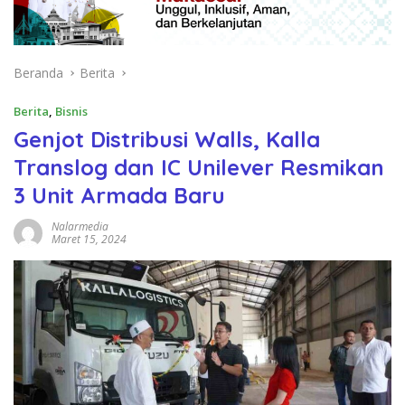
Beranda
Berita
Berita
,
Bisnis
Genjot Distribusi Walls, Kalla
Translog dan IC Unilever Resmikan
3 Unit Armada Baru
Nalarmedia
Maret 15, 2024