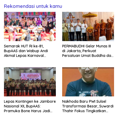
Rekomendasi untuk kamu
Semarak HUT RI ke-81,
PERMABUDHI Gelar Munas III
BupAAS dan Wabup Andi
di Jakarta, Perkuat
Akmal Lepas Karnaval
Persatuan Umat Buddha dan
Kemerdekaan PAUD
Kontribusi untuk Bangsa
Terbesar dari 27 Kecamatan
Lepas Kontingen ke Jambore
Nakhoda Baru PWI Sulsel
Nasional XII, BupAAS:
Transformasi Besar, Suwardi
Pramuka Bone Harus Jadi
Thahir Fokus Tingkatkan
Teladan dan Jaga Nama
Kompetensi Wartawan dan