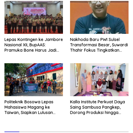
Lepas Kontingen ke Jambore
Nakhoda Baru PWI Sulsel
Nasional XII, BupAAS:
Transformasi Besar, Suwardi
Pramuka Bone Harus Jadi
Thahir Fokus Tingkatkan
Teladan dan Jaga Nama
Kompetensi Wartawan dan
Baik Daerah
Digitalisasi Organisasi
Politeknik Bosowa Lepas
Kalla Institute Perkuat Daya
Mahasiswa Magang ke
Saing Sambusa Pangkep,
Taiwan, Siapkan Lulusan
Dorong Produksi hingga
Vokasi Berdaya Saing Global
1.500 Potong per Hari Lewat
Transformasi Digital