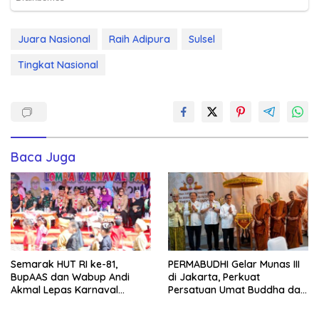
Juara Nasional
Raih Adipura
Sulsel
Tingkat Nasional
Baca Juga
Semarak HUT RI ke-81,
PERMABUDHI Gelar Munas III
BupAAS dan Wabup Andi
di Jakarta, Perkuat
Akmal Lepas Karnaval
Persatuan Umat Buddha dan
Kemerdekaan PAUD
Kontribusi untuk Bangsa
Terbesar dari 27 Kecamatan