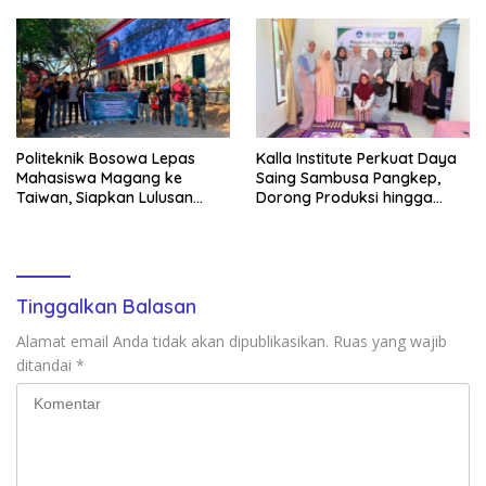
Baik Daerah
Digitalisasi Organisasi
Politeknik Bosowa Lepas
Kalla Institute Perkuat Daya
Mahasiswa Magang ke
Saing Sambusa Pangkep,
Taiwan, Siapkan Lulusan
Dorong Produksi hingga
Vokasi Berdaya Saing Global
1.500 Potong per Hari Lewat
Transformasi Digital
Tinggalkan Balasan
Alamat email Anda tidak akan dipublikasikan.
Ruas yang wajib
ditandai
*