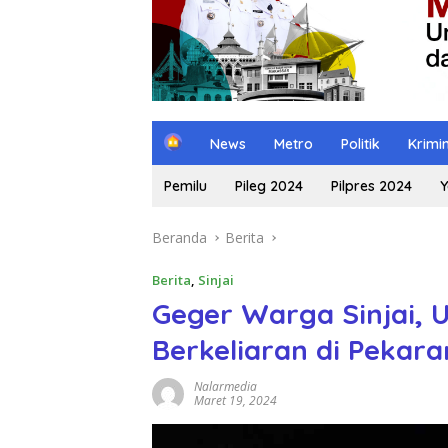
H
News
Metro
Politik
Krimi
o
m
Pemilu
Pileg 2024
Pilpres 2024
Y
e
Beranda
Berita
Berita
,
Sinjai
Geger Warga Sinjai, U
Berkeliaran di Peka
Nalarmedia
Maret 19, 2024