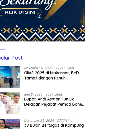
ular Post
November 6, 2025
27215 Lihat
GIIAS 2025 di Makassar, BYD
Tampil dengan Penuh
Perhatian Bagi Pengunjung
Juni 8, 2025
9087 Lihat
Bupati Andi Asman Tunjuk
Delapan Pejabat Pemda Bone
Jadi Plt, Berikut Nama-
namanya
Desember 21, 2024
8777 Lihat
38 Bulan Bertugas di Kampung