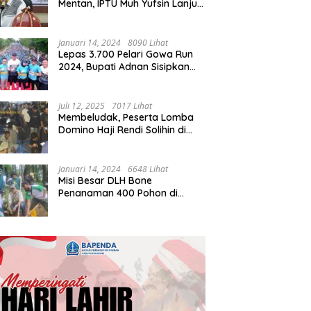
Mentan, IPTU Muh Yufsin Lanjut
ke Kota Daeng
Januari 14, 2024
8090 Lihat
Lepas 3.700 Pelari Gowa Run
2024, Bupati Adnan Sisipkan
Pesan Cinta
Juli 12, 2025
7017 Lihat
Membeludak, Peserta Lomba
Domino Haji Rendi Solihin di
Bone Tembus 2 Ribu
Januari 14, 2024
6648 Lihat
Misi Besar DLH Bone
Penanaman 400 Pohon di
Tondong