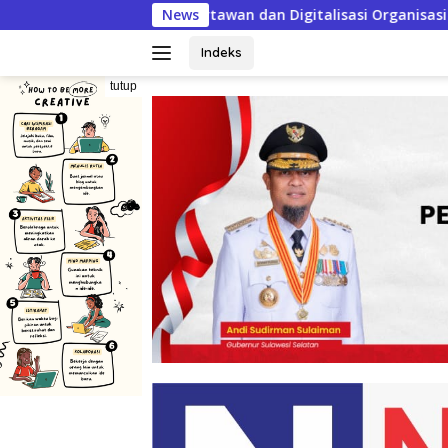
Langsung
an Digitalisasi Organisasi
News
ke
konten
Indeks
tutup