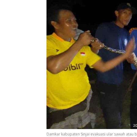
Damkar kabupaten Sinjai evakuasi ular sawah atau b