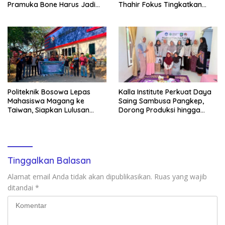
Pramuka Bone Harus Jadi
Thahir Fokus Tingkatkan
Teladan dan Jaga Nama
Kompetensi Wartawan dan
Baik Daerah
Digitalisasi Organisasi
Politeknik Bosowa Lepas
Kalla Institute Perkuat Daya
Mahasiswa Magang ke
Saing Sambusa Pangkep,
Taiwan, Siapkan Lulusan
Dorong Produksi hingga
Vokasi Berdaya Saing Global
1.500 Potong per Hari Lewat
Transformasi Digital
Tinggalkan Balasan
Alamat email Anda tidak akan dipublikasikan.
Ruas yang wajib
ditandai
*