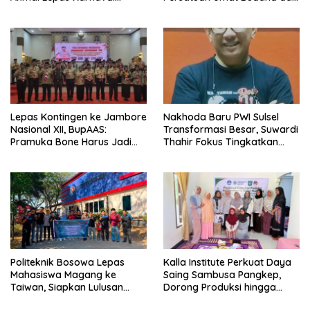
Kemerdekaan PAUD
Kontribusi untuk Bangsa
Terbesar dari 27 Kecamatan
Lepas Kontingen ke Jambore
Nakhoda Baru PWI Sulsel
Nasional XII, BupAAS:
Transformasi Besar, Suwardi
Pramuka Bone Harus Jadi
Thahir Fokus Tingkatkan
Teladan dan Jaga Nama
Kompetensi Wartawan dan
Baik Daerah
Digitalisasi Organisasi
Politeknik Bosowa Lepas
Kalla Institute Perkuat Daya
Mahasiswa Magang ke
Saing Sambusa Pangkep,
Taiwan, Siapkan Lulusan
Dorong Produksi hingga
Vokasi Berdaya Saing Global
1.500 Potong per Hari Lewat