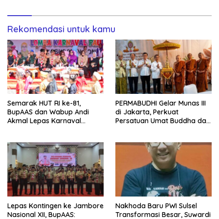
Transformasi Digital
Rekomendasi untuk kamu
Semarak HUT RI ke-81,
PERMABUDHI Gelar Munas III
BupAAS dan Wabup Andi
di Jakarta, Perkuat
Akmal Lepas Karnaval
Persatuan Umat Buddha dan
Kemerdekaan PAUD
Kontribusi untuk Bangsa
Terbesar dari 27 Kecamatan
Lepas Kontingen ke Jambore
Nakhoda Baru PWI Sulsel
Nasional XII, BupAAS:
Transformasi Besar, Suwardi