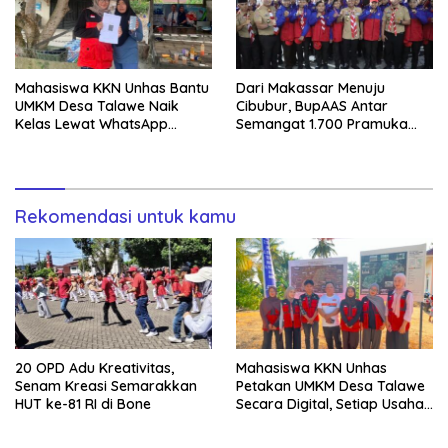
Mahasiswa KKN Unhas Bantu
Dari Makassar Menuju
UMKM Desa Talawe Naik
Cibubur, BupAAS Antar
Kelas Lewat WhatsApp
Semangat 1.700 Pramuka
Business
Sulsel ke Jamnas XI
Rekomendasi untuk kamu
20 OPD Adu Kreativitas,
Mahasiswa KKN Unhas
Senam Kreasi Semarakkan
Petakan UMKM Desa Talawe
HUT ke-81 RI di Bone
Secara Digital, Setiap Usaha
Dilengkapi QR Code