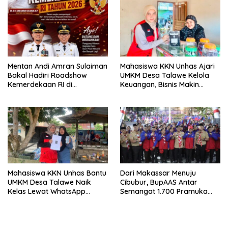
Mentan Andi Amran Sulaiman
Mahasiswa KKN Unhas Ajari
Bakal Hadiri Roadshow
UMKM Desa Talawe Kelola
Kemerdekaan RI di
Keuangan, Bisnis Makin
Mappesangka Bone Besok,
Tertata
Ratusan Doorprize Siap
Dibagikan
Mahasiswa KKN Unhas Bantu
Dari Makassar Menuju
UMKM Desa Talawe Naik
Cibubur, BupAAS Antar
Kelas Lewat WhatsApp
Semangat 1.700 Pramuka
Business
Sulsel ke Jamnas XI