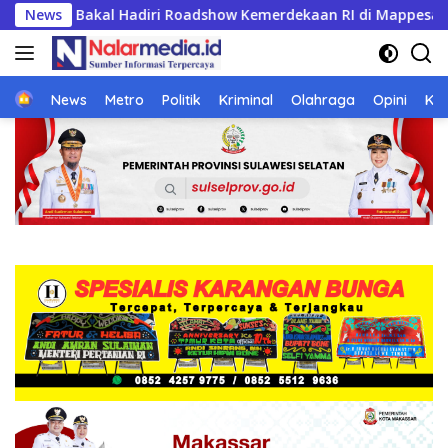
Langsung
an RI di Mappesangka Bone Besok, Ratusan Doorprize Siap Di
News
ke
konten
Home
News
Metro
Politik
Kriminal
Olahraga
Opini
Ke