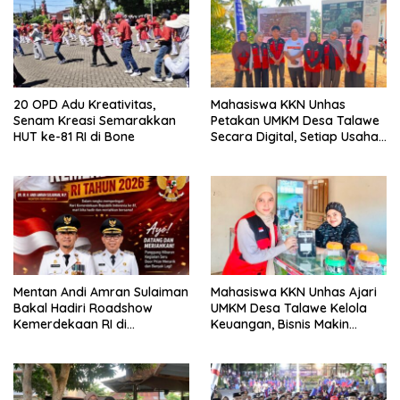
20 OPD Adu Kreativitas,
Mahasiswa KKN Unhas
Senam Kreasi Semarakkan
Petakan UMKM Desa Talawe
HUT ke-81 RI di Bone
Secara Digital, Setiap Usaha
Dilengkapi QR Code
Mentan Andi Amran Sulaiman
Mahasiswa KKN Unhas Ajari
Bakal Hadiri Roadshow
UMKM Desa Talawe Kelola
Kemerdekaan RI di
Keuangan, Bisnis Makin
Mappesangka Bone Besok,
Tertata
Ratusan Doorprize Siap
Dibagikan