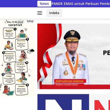
Langsung
DE EMAS untuk Perkuat Pemberdayaan Masyarakat
News
PERM
ke
konten
Indeks
tutup