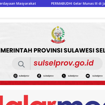
ABUDHI Gelar Munas III di Jakarta, Perkuat Persatuan Umat B