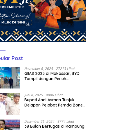
ular Post
November 6, 2025
27213 Lihat
GIIAS 2025 di Makassar, BYD
Tampil dengan Penuh
Perhatian Bagi Pengunjung
Juni 8, 2025
9086 Lihat
Bupati Andi Asman Tunjuk
Delapan Pejabat Pemda Bone
Jadi Plt, Berikut Nama-
namanya
Desember 21, 2024
8774 Lihat
38 Bulan Bertugas di Kampung