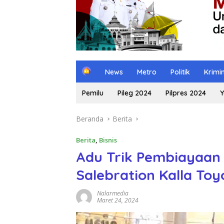
H
News
Metro
Politik
Krimi
o
m
Pemilu
Pileg 2024
Pilpres 2024
Y
e
Beranda
Berita
Berita
,
Bisnis
Adu Trik Pembiayaan
Salebration Kalla Toy
Nalarmedia
Maret 24, 2024