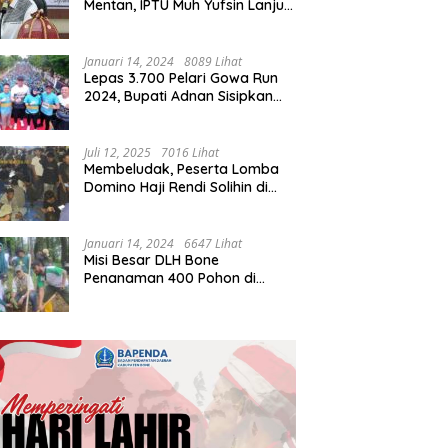
Mentan, IPTU Muh Yufsin Lanjut
ke Kota Daeng
Januari 14, 2024
8089 Lihat
Lepas 3.700 Pelari Gowa Run
2024, Bupati Adnan Sisipkan
Pesan Cinta
Juli 12, 2025
7016 Lihat
Membeludak, Peserta Lomba
Domino Haji Rendi Solihin di
Bone Tembus 2 Ribu
Januari 14, 2024
6647 Lihat
Misi Besar DLH Bone
Penanaman 400 Pohon di
Tondong