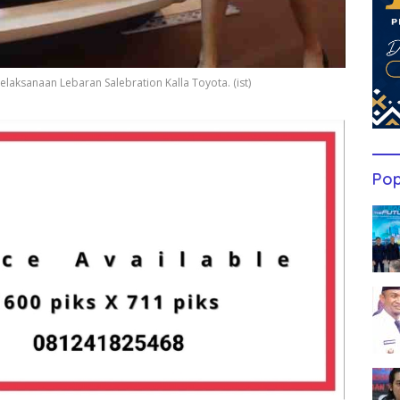
aksanaan Lebaran Salebration Kalla Toyota. (ist)
Pop