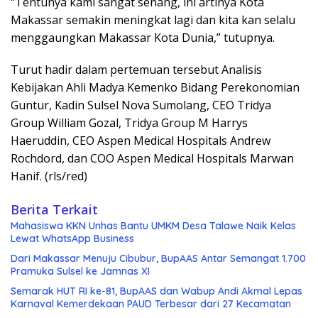
“Tentunya kami sangat senang, ini artinya Kota
Makassar semakin meningkat lagi dan kita kan selalu
menggaungkan Makassar Kota Dunia,” tutupnya.
Turut hadir dalam pertemuan tersebut Analisis
Kebijakan Ahli Madya Kemenko Bidang Perekonomian
Guntur, Kadin Sulsel Nova Sumolang, CEO Tridya
Group William Gozal, Tridya Group M Harrys
Haeruddin, CEO Aspen Medical Hospitals Andrew
Rochdord, dan COO Aspen Medical Hospitals Marwan
Hanif. (rls/red)
Berita Terkait
Mahasiswa KKN Unhas Bantu UMKM Desa Talawe Naik Kelas
Lewat WhatsApp Business
Dari Makassar Menuju Cibubur, BupAAS Antar Semangat 1.700
Pramuka Sulsel ke Jamnas XI
Semarak HUT RI ke-81, BupAAS dan Wabup Andi Akmal Lepas
Karnaval Kemerdekaan PAUD Terbesar dari 27 Kecamatan