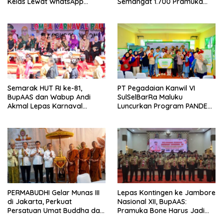
Kelas Lewat WhatsApp
Semangat 1.700 Pramuka
Business
Sulsel ke Jamnas XI
Semarak HUT RI ke-81,
PT Pegadaian Kanwil VI
BupAAS dan Wabup Andi
SulSelBarRa Maluku
Akmal Lepas Karnaval
Luncurkan Program PANDE
Kemerdekaan PAUD
EMAS untuk Perkuat
Terbesar dari 27 Kecamatan
Pemberdayaan Masyarakat
PERMABUDHI Gelar Munas III
Lepas Kontingen ke Jambore
di Jakarta, Perkuat
Nasional XII, BupAAS:
Persatuan Umat Buddha dan
Pramuka Bone Harus Jadi
Kontribusi untuk Bangsa
Teladan dan Jaga Nama