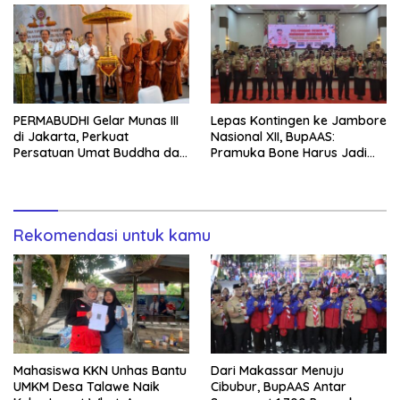
PERMABUDHI Gelar Munas III
Lepas Kontingen ke Jambore
di Jakarta, Perkuat
Nasional XII, BupAAS:
Persatuan Umat Buddha dan
Pramuka Bone Harus Jadi
Kontribusi untuk Bangsa
Teladan dan Jaga Nama
Baik Daerah
Rekomendasi untuk kamu
Mahasiswa KKN Unhas Bantu
Dari Makassar Menuju
UMKM Desa Talawe Naik
Cibubur, BupAAS Antar