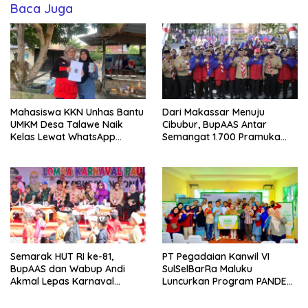
Baca Juga
Mahasiswa KKN Unhas Bantu
Dari Makassar Menuju
UMKM Desa Talawe Naik
Cibubur, BupAAS Antar
Kelas Lewat WhatsApp
Semangat 1.700 Pramuka
Business
Sulsel ke Jamnas XI
Semarak HUT RI ke-81,
PT Pegadaian Kanwil VI
BupAAS dan Wabup Andi
SulSelBarRa Maluku
Akmal Lepas Karnaval
Luncurkan Program PANDE
Kemerdekaan PAUD
EMAS untuk Perkuat
Terbesar dari 27 Kecamatan
Pemberdayaan Masyarakat