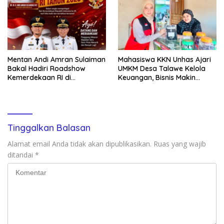
Mentan Andi Amran Sulaiman
Mahasiswa KKN Unhas Ajari
Bakal Hadiri Roadshow
UMKM Desa Talawe Kelola
Kemerdekaan RI di
Keuangan, Bisnis Makin
Mappesangka Bone Besok,
Tertata
Ratusan Doorprize Siap
Dibagikan
Tinggalkan Balasan
Alamat email Anda tidak akan dipublikasikan.
Ruas yang wajib
ditandai
*