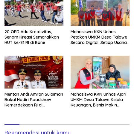
20 OPD Adu Kreativitas,
Mahasiswa KKN Unhas
Senam Kreasi Semarakkan
Petakan UMKM Desa Talawe
HUT ke-81 RI di Bone
Secara Digital, Setiap Usaha
Dilengkapi QR Code
Mentan Andi Amran Sulaiman
Mahasiswa KKN Unhas Ajari
Bakal Hadiri Roadshow
UMKM Desa Talawe Kelola
Kemerdekaan RI di
Keuangan, Bisnis Makin
Mappesangka Bone Besok,
Tertata
Ratusan Doorprize Siap
Dibagikan
Rekomendasi untuk kamu