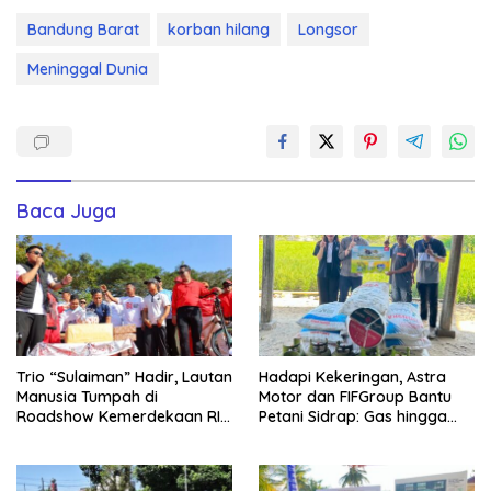
Bandung Barat
korban hilang
Longsor
Meninggal Dunia
Baca Juga
Trio “Sulaiman” Hadir, Lautan
Hadapi Kekeringan, Astra
Manusia Tumpah di
Motor dan FIFGroup Bantu
Roadshow Kemerdekaan RI
Petani Sidrap: Gas hingga
2026 di Ponre Bone
Selang Air untuk Sawah