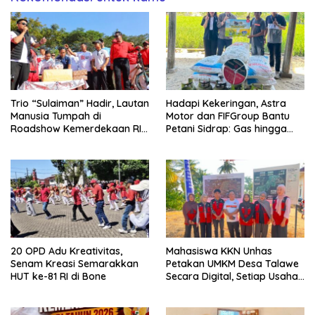
Trio “Sulaiman” Hadir, Lautan
Hadapi Kekeringan, Astra
Manusia Tumpah di
Motor dan FIFGroup Bantu
Roadshow Kemerdekaan RI
Petani Sidrap: Gas hingga
2026 di Ponre Bone
Selang Air untuk Sawah
20 OPD Adu Kreativitas,
Mahasiswa KKN Unhas
Senam Kreasi Semarakkan
Petakan UMKM Desa Talawe
HUT ke-81 RI di Bone
Secara Digital, Setiap Usaha
Dilengkapi QR Code