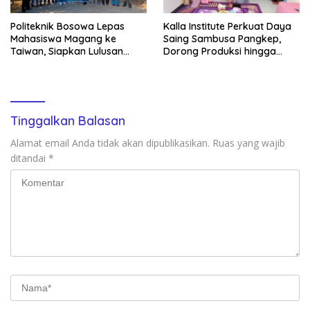
Politeknik Bosowa Lepas
Kalla Institute Perkuat Daya
Mahasiswa Magang ke
Saing Sambusa Pangkep,
Taiwan, Siapkan Lulusan
Dorong Produksi hingga
Vokasi Berdaya Saing Global
1.500 Potong per Hari Lewat
Transformasi Digital
Tinggalkan Balasan
Alamat email Anda tidak akan dipublikasikan.
Ruas yang wajib
ditandai
*