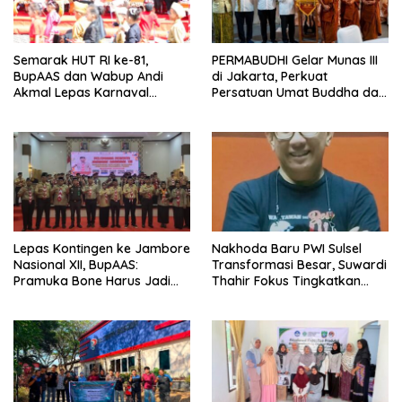
Semarak HUT RI ke-81,
PERMABUDHI Gelar Munas III
BupAAS dan Wabup Andi
di Jakarta, Perkuat
Akmal Lepas Karnaval
Persatuan Umat Buddha dan
Kemerdekaan PAUD
Kontribusi untuk Bangsa
Terbesar dari 27 Kecamatan
Lepas Kontingen ke Jambore
Nakhoda Baru PWI Sulsel
Nasional XII, BupAAS:
Transformasi Besar, Suwardi
Pramuka Bone Harus Jadi
Thahir Fokus Tingkatkan
Teladan dan Jaga Nama
Kompetensi Wartawan dan
Baik Daerah
Digitalisasi Organisasi