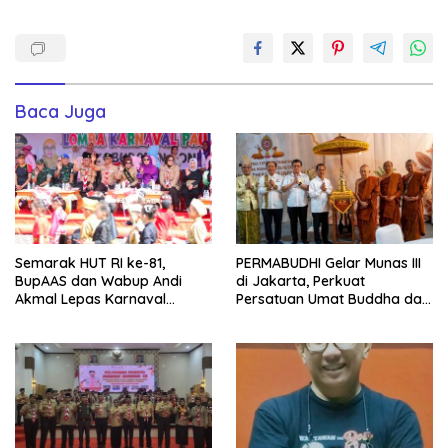
Baca Juga
Semarak HUT RI ke-81,
PERMABUDHI Gelar Munas III
BupAAS dan Wabup Andi
di Jakarta, Perkuat
Akmal Lepas Karnaval
Persatuan Umat Buddha dan
Kemerdekaan PAUD
Kontribusi untuk Bangsa
Terbesar dari 27 Kecamatan