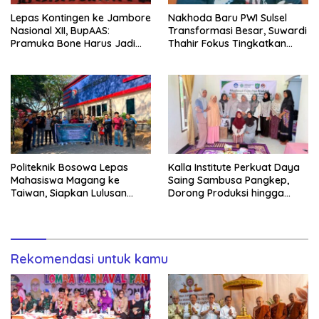
Lepas Kontingen ke Jambore
Nakhoda Baru PWI Sulsel
Nasional XII, BupAAS:
Transformasi Besar, Suwardi
Pramuka Bone Harus Jadi
Thahir Fokus Tingkatkan
Teladan dan Jaga Nama
Kompetensi Wartawan dan
Baik Daerah
Digitalisasi Organisasi
Politeknik Bosowa Lepas
Kalla Institute Perkuat Daya
Mahasiswa Magang ke
Saing Sambusa Pangkep,
Taiwan, Siapkan Lulusan
Dorong Produksi hingga
Vokasi Berdaya Saing Global
1.500 Potong per Hari Lewat
Transformasi Digital
Rekomendasi untuk kamu