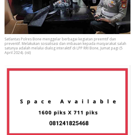
Satlantas Polres Bone menggelar berbagai kegiatan preemtif dan
preventif. Melakukan sosialisasi dan imbauan kepada masyarakat salah
satunya adalah melalui dialog interaktif di LPP RRI Bone, Jumat pagi (5
April 2024). (ist)