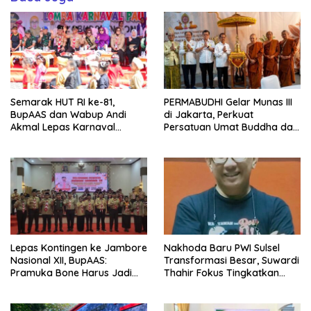
Semarak HUT RI ke-81,
PERMABUDHI Gelar Munas III
BupAAS dan Wabup Andi
di Jakarta, Perkuat
Akmal Lepas Karnaval
Persatuan Umat Buddha dan
Kemerdekaan PAUD
Kontribusi untuk Bangsa
Terbesar dari 27 Kecamatan
Lepas Kontingen ke Jambore
Nakhoda Baru PWI Sulsel
Nasional XII, BupAAS:
Transformasi Besar, Suwardi
Pramuka Bone Harus Jadi
Thahir Fokus Tingkatkan
Teladan dan Jaga Nama
Kompetensi Wartawan dan
Baik Daerah
Digitalisasi Organisasi