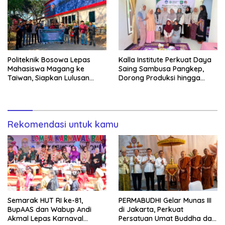
Politeknik Bosowa Lepas
Kalla Institute Perkuat Daya
Mahasiswa Magang ke
Saing Sambusa Pangkep,
Taiwan, Siapkan Lulusan
Dorong Produksi hingga
Vokasi Berdaya Saing Global
1.500 Potong per Hari Lewat
Transformasi Digital
Rekomendasi untuk kamu
Semarak HUT RI ke-81,
PERMABUDHI Gelar Munas III
BupAAS dan Wabup Andi
di Jakarta, Perkuat
Akmal Lepas Karnaval
Persatuan Umat Buddha dan