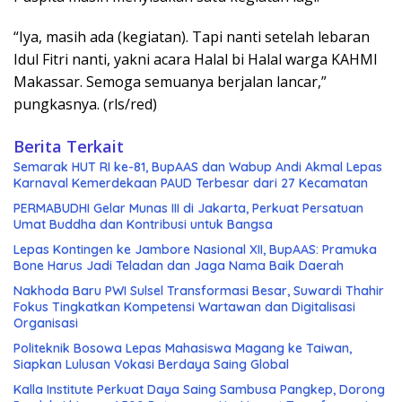
“Iya, masih ada (kegiatan). Tapi nanti setelah lebaran
Idul Fitri nanti, yakni acara Halal bi Halal warga KAHMI
Makassar. Semoga semuanya berjalan lancar,”
pungkasnya. (rls/red)
Berita Terkait
Semarak HUT RI ke-81, BupAAS dan Wabup Andi Akmal Lepas
Karnaval Kemerdekaan PAUD Terbesar dari 27 Kecamatan
PERMABUDHI Gelar Munas III di Jakarta, Perkuat Persatuan
Umat Buddha dan Kontribusi untuk Bangsa
Lepas Kontingen ke Jambore Nasional XII, BupAAS: Pramuka
Bone Harus Jadi Teladan dan Jaga Nama Baik Daerah
Nakhoda Baru PWI Sulsel Transformasi Besar, Suwardi Thahir
Fokus Tingkatkan Kompetensi Wartawan dan Digitalisasi
Organisasi
Politeknik Bosowa Lepas Mahasiswa Magang ke Taiwan,
Siapkan Lulusan Vokasi Berdaya Saing Global
Kalla Institute Perkuat Daya Saing Sambusa Pangkep, Dorong