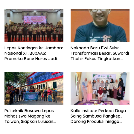
Kemerdekaan PAUD
Kontribusi untuk Bangsa
Terbesar dari 27 Kecamatan
Lepas Kontingen ke Jambore
Nakhoda Baru PWI Sulsel
Nasional XII, BupAAS:
Transformasi Besar, Suwardi
Pramuka Bone Harus Jadi
Thahir Fokus Tingkatkan
Teladan dan Jaga Nama
Kompetensi Wartawan dan
Baik Daerah
Digitalisasi Organisasi
Politeknik Bosowa Lepas
Kalla Institute Perkuat Daya
Mahasiswa Magang ke
Saing Sambusa Pangkep,
Taiwan, Siapkan Lulusan
Dorong Produksi hingga
Vokasi Berdaya Saing Global
1.500 Potong per Hari Lewat
Transformasi Digital