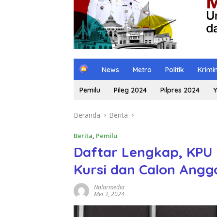
H
News
Metro
Politik
Krimi
o
m
Pemilu
Pileg 2024
Pilpres 2024
Y
e
Beranda
Berita
Berita
,
Pemilu
Daftar Lengkap, KPU
Kursi dan Calon Angg
Nalarmedia
Mei 3, 2024