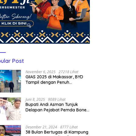
ular Post
November 6, 2025
27218 Lihat
GIIAS 2025 di Makassar, BYD
Tampil dengan Penuh
Perhatian Bagi Pengunjung
Juni 8, 2025
9089 Lihat
Bupati Andi Asman Tunjuk
Delapan Pejabat Pemda Bone
Jadi Plt, Berikut Nama-
namanya
Desember 21, 2024
8777 Lihat
38 Bulan Bertugas di Kampung