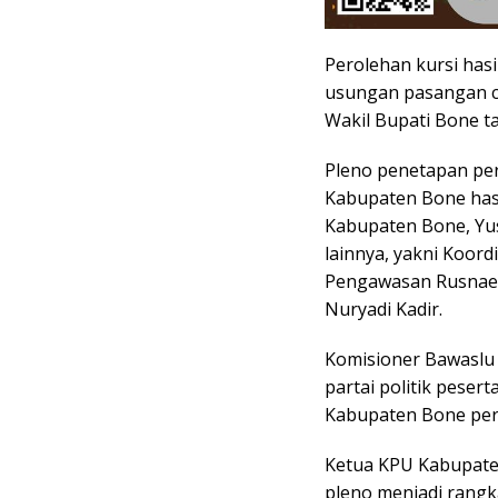
Perolehan kursi hasi
usungan pasangan ca
Wakil Bupati Bone t
Pleno penetapan per
Kabupaten Bone hasi
Kabupaten Bone, Yu
lainnya, yakni Koor
Pengawasan Rusnaed
Nuryadi Kadir.
Komisioner Bawaslu 
partai politik peser
Kabupaten Bone per
Ketua KPU Kabupate
pleno menjadi rangka