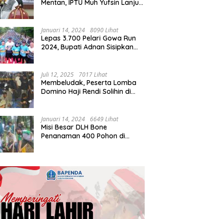
Mentan, IPTU Muh Yufsin Lanjut
ke Kota Daeng
Januari 14, 2024
8090 Lihat
Lepas 3.700 Pelari Gowa Run
2024, Bupati Adnan Sisipkan
Pesan Cinta
Juli 12, 2025
7017 Lihat
Membeludak, Peserta Lomba
Domino Haji Rendi Solihin di
Bone Tembus 2 Ribu
Januari 14, 2024
6649 Lihat
Misi Besar DLH Bone
Penanaman 400 Pohon di
Tondong