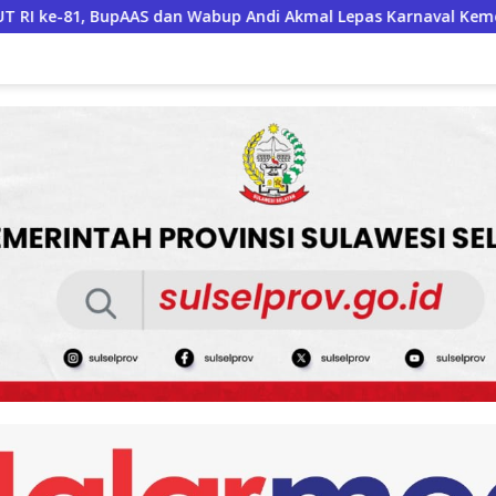
ndi Akmal Lepas Karnaval Kemerdekaan PAUD Terbesar dari 27