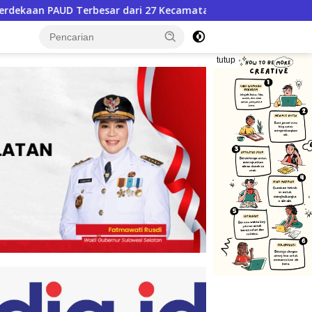
 Kecamatan
PT Pegadaian Kanwil VI SulSelBarRa Malu
tutup