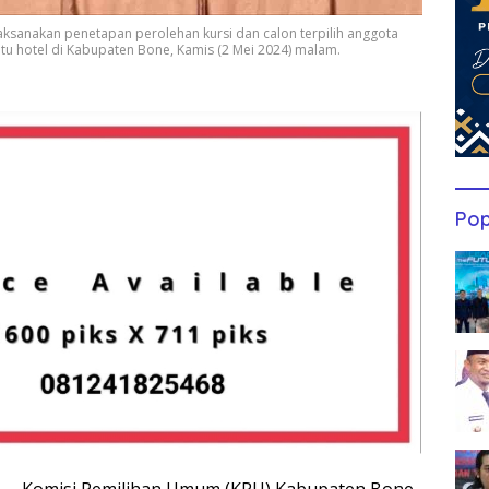
sanakan penetapan perolehan kursi dan calon terpilih anggota
tu hotel di Kabupaten Bone, Kamis (2 Mei 2024) malam.
Pop