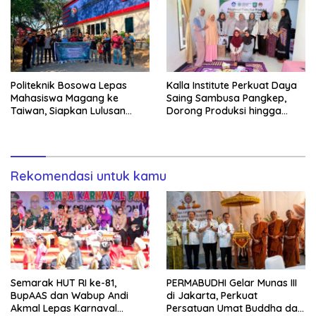
Politeknik Bosowa Lepas
Kalla Institute Perkuat Daya
Mahasiswa Magang ke
Saing Sambusa Pangkep,
Taiwan, Siapkan Lulusan
Dorong Produksi hingga
Vokasi Berdaya Saing Global
1.500 Potong per Hari Lewat
Transformasi Digital
Rekomendasi untuk kamu
Semarak HUT RI ke-81,
PERMABUDHI Gelar Munas III
BupAAS dan Wabup Andi
di Jakarta, Perkuat
Akmal Lepas Karnaval
Persatuan Umat Buddha dan