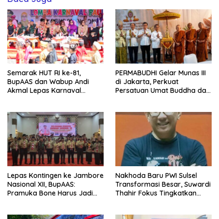
Semarak HUT RI ke-81,
PERMABUDHI Gelar Munas III
BupAAS dan Wabup Andi
di Jakarta, Perkuat
Akmal Lepas Karnaval
Persatuan Umat Buddha dan
Kemerdekaan PAUD
Kontribusi untuk Bangsa
Terbesar dari 27 Kecamatan
Lepas Kontingen ke Jambore
Nakhoda Baru PWI Sulsel
Nasional XII, BupAAS:
Transformasi Besar, Suwardi
Pramuka Bone Harus Jadi
Thahir Fokus Tingkatkan
Teladan dan Jaga Nama
Kompetensi Wartawan dan
Baik Daerah
Digitalisasi Organisasi