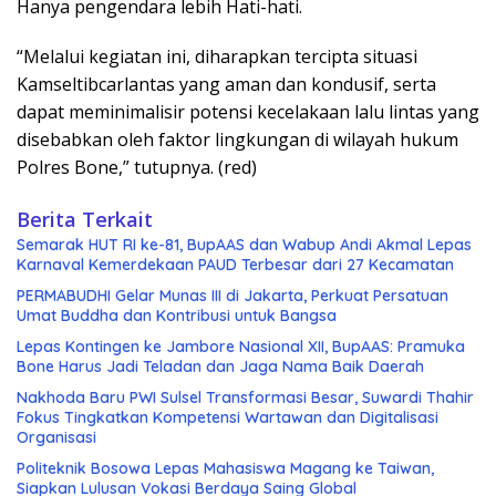
Hanya pengendara lebih Hati-hati.
“Melalui kegiatan ini, diharapkan tercipta situasi
Kamseltibcarlantas yang aman dan kondusif, serta
dapat meminimalisir potensi kecelakaan lalu lintas yang
disebabkan oleh faktor lingkungan di wilayah hukum
Polres Bone,” tutupnya. (red)
Berita Terkait
Semarak HUT RI ke-81, BupAAS dan Wabup Andi Akmal Lepas
Karnaval Kemerdekaan PAUD Terbesar dari 27 Kecamatan
PERMABUDHI Gelar Munas III di Jakarta, Perkuat Persatuan
Umat Buddha dan Kontribusi untuk Bangsa
Lepas Kontingen ke Jambore Nasional XII, BupAAS: Pramuka
Bone Harus Jadi Teladan dan Jaga Nama Baik Daerah
Nakhoda Baru PWI Sulsel Transformasi Besar, Suwardi Thahir
Fokus Tingkatkan Kompetensi Wartawan dan Digitalisasi
Organisasi
Politeknik Bosowa Lepas Mahasiswa Magang ke Taiwan,
Siapkan Lulusan Vokasi Berdaya Saing Global