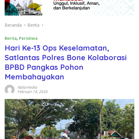
Beranda
Berita
Berita
,
Peristiwa
Hari Ke-13 Ops Keselamatan,
Satlantas Polres Bone Kolaborasi
BPBD Pangkas Pohon
Membahayakan
Nalarmedia
Februari 14, 2026