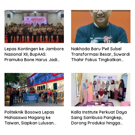
Kemerdekaan PAUD
Kontribusi untuk Bangsa
Terbesar dari 27 Kecamatan
Lepas Kontingen ke Jambore
Nakhoda Baru PWI Sulsel
Nasional XII, BupAAS:
Transformasi Besar, Suwardi
Pramuka Bone Harus Jadi
Thahir Fokus Tingkatkan
Teladan dan Jaga Nama
Kompetensi Wartawan dan
Baik Daerah
Digitalisasi Organisasi
Politeknik Bosowa Lepas
Kalla Institute Perkuat Daya
Mahasiswa Magang ke
Saing Sambusa Pangkep,
Taiwan, Siapkan Lulusan
Dorong Produksi hingga
Vokasi Berdaya Saing Global
1.500 Potong per Hari Lewat
Transformasi Digital