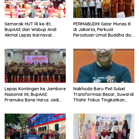
Semarak HUT RI ke-81,
PERMABUDHI Gelar Munas III
BupAAS dan Wabup Andi
di Jakarta, Perkuat
Akmal Lepas Karnaval
Persatuan Umat Buddha dan
Kemerdekaan PAUD
Kontribusi untuk Bangsa
Terbesar dari 27 Kecamatan
Lepas Kontingen ke Jambore
Nakhoda Baru PWI Sulsel
Nasional XII, BupAAS:
Transformasi Besar, Suwardi
Pramuka Bone Harus Jadi
Thahir Fokus Tingkatkan
Teladan dan Jaga Nama
Kompetensi Wartawan dan
Baik Daerah
Digitalisasi Organisasi