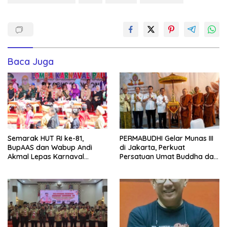
Baca Juga
Semarak HUT RI ke-81,
PERMABUDHI Gelar Munas III
BupAAS dan Wabup Andi
di Jakarta, Perkuat
Akmal Lepas Karnaval
Persatuan Umat Buddha dan
Kemerdekaan PAUD
Kontribusi untuk Bangsa
Terbesar dari 27 Kecamatan