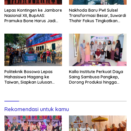
Lepas Kontingen ke Jambore
Nakhoda Baru PWI Sulsel
Nasional XII, BupAAS:
Transformasi Besar, Suwardi
Pramuka Bone Harus Jadi
Thahir Fokus Tingkatkan
Teladan dan Jaga Nama
Kompetensi Wartawan dan
Baik Daerah
Digitalisasi Organisasi
Politeknik Bosowa Lepas
Kalla Institute Perkuat Daya
Mahasiswa Magang ke
Saing Sambusa Pangkep,
Taiwan, Siapkan Lulusan
Dorong Produksi hingga
Vokasi Berdaya Saing Global
1.500 Potong per Hari Lewat
Transformasi Digital
Rekomendasi untuk kamu