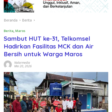
Beranda
Berita
Berita
,
Maros
Sambut HUT ke-31, Telkomsel
Hadirkan Fasilitas MCK dan Air
Bersih untuk Warga Maros
Nalarmedia
Mei 20, 2026