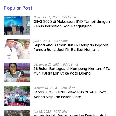
Popular Post
November 6, 2025
27215 Lihat
GIIAS 2025 di Makassar, BYD Tampil dengan
Penuh Perhatian Bagi Pengunjung
Juni 8, 2025
9087 Lihat
Bupati Andi Asman Tunjuk Delapan Pejabat
Pemda Bone Jadi Plt, Berikut Nama-
namanya
Desember 21, 2024
8775 Lihat
38 Bulan Bertugas di Kampung Mentan, IPTU
Muh Yufsin Lanjut ke Kota Daeng
Januari 14, 2024
8090 Lihat
Lepas 3.700 Pelari Gowa Run 2024, Bupati
Adnan Sisipkan Pesan Cinta
Juli 12, 2025
7017 Lihat
Membeludak, Peserta Lomba Domino Haji