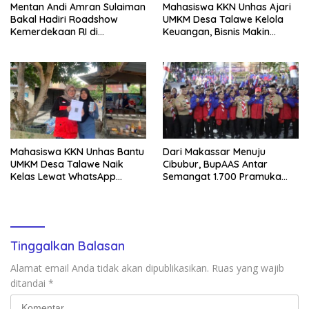
Mentan Andi Amran Sulaiman
Mahasiswa KKN Unhas Ajari
Bakal Hadiri Roadshow
UMKM Desa Talawe Kelola
Kemerdekaan RI di
Keuangan, Bisnis Makin
Mappesangka Bone Besok,
Tertata
Ratusan Doorprize Siap
Dibagikan
Mahasiswa KKN Unhas Bantu
Dari Makassar Menuju
UMKM Desa Talawe Naik
Cibubur, BupAAS Antar
Kelas Lewat WhatsApp
Semangat 1.700 Pramuka
Business
Sulsel ke Jamnas XI
Tinggalkan Balasan
Alamat email Anda tidak akan dipublikasikan.
Ruas yang wajib
ditandai
*