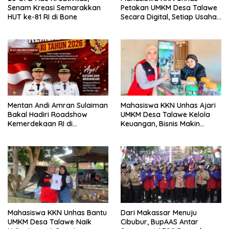
Senam Kreasi Semarakkan
Petakan UMKM Desa Talawe
HUT ke-81 RI di Bone
Secara Digital, Setiap Usaha
Dilengkapi QR Code
Mentan Andi Amran Sulaiman
Mahasiswa KKN Unhas Ajari
Bakal Hadiri Roadshow
UMKM Desa Talawe Kelola
Kemerdekaan RI di
Keuangan, Bisnis Makin
Mappesangka Bone Besok,
Tertata
Ratusan Doorprize Siap
Dibagikan
Mahasiswa KKN Unhas Bantu
Dari Makassar Menuju
UMKM Desa Talawe Naik
Cibubur, BupAAS Antar