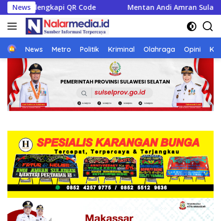
Langsung
Mentan Andi Amran Sulaiman Bakal Hadiri Roadshow Kemerdeka
News
ke
konten
Home
News
Metro
Politik
Kriminal
Olahraga
Opini
Ke