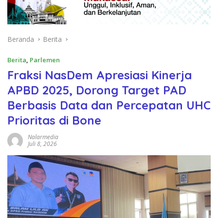
Beranda
Berita
Berita
,
Parlemen
Fraksi NasDem Apresiasi Kinerja
APBD 2025, Dorong Target PAD
Berbasis Data dan Percepatan UHC
Prioritas di Bone
Nalarmedia
Juli 8, 2026