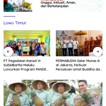
Luwu Timur
PT Pegadaian Kanwil VI
PERMABUDHI Gelar Munas III
SulSelBarRa Maluku
di Jakarta, Perkuat
Luncurkan Program PANDE
Persatuan Umat Buddha dan
EMAS untuk Perkuat
Kontribusi untuk Bangsa
Pemberdayaan Masyarakat