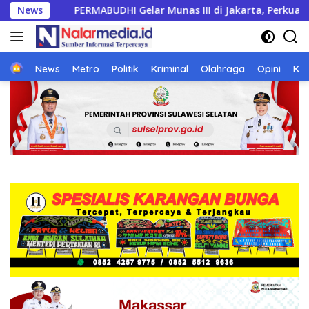
Langsung
Munas III di Jakarta, Perkuat Persatuan Umat Buddha dan Kon
News
ke
konten
Home
News
Metro
Politik
Kriminal
Olahraga
Opini
Ke