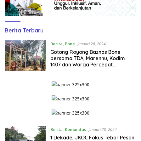
NalarMedia.id
Berita Terbaru
Berita
,
Bone
Januari 28, 2024
Gotong Royong Baznas Bone
bersama TDA, Marennu, Kodim
1407 dan Warga Percepat
Pengerjaan Rumah Ibu Hasma
Berita
,
Komunitas
Januari 28, 2024
1 Dekade, JKOC Fokus Tebar Pesan