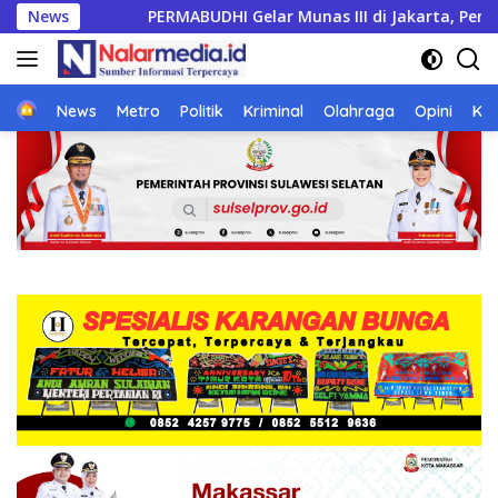
Langsung
ar Munas III di Jakarta, Perkuat Persatuan Umat Buddha dan K
News
ke
konten
Home
News
Metro
Politik
Kriminal
Olahraga
Opini
Ke