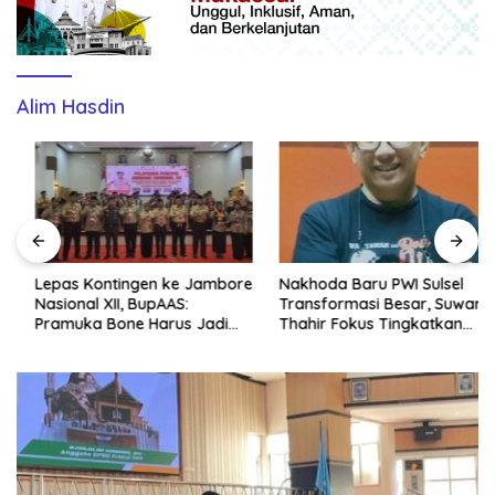
Alim Hasdin
Lepas Kontingen ke Jambore
Nakhoda Baru PWI Sulsel
Nasional XII, BupAAS:
Transformasi Besar, Suwardi
Pramuka Bone Harus Jadi
Thahir Fokus Tingkatkan
Teladan dan Jaga Nama
Kompetensi Wartawan dan
Baik Daerah
Digitalisasi Organisasi