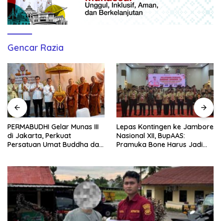
Gencar Razia
Lepas Kontingen ke Jambore
Nakhoda Baru PWI Sulsel
Nasional XII, BupAAS:
Transformasi Besar, Suwardi
Pramuka Bone Harus Jadi
Thahir Fokus Tingkatkan
Teladan dan Jaga Nama
Kompetensi Wartawan dan
Baik Daerah
Digitalisasi Organisasi