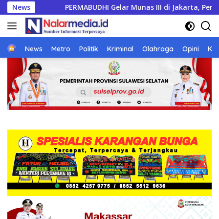
Langsung
ar Munas III di Jakarta, Perkuat Persatuan Umat Buddha dan K
News
ke
konten
Home
News
Metro
Politik
Kriminal
Olahraga
Opini
Ke