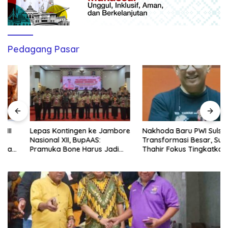
Pedagang Pasar
Lepas Kontingen ke Jambore
Nakhoda Baru PWI Sulsel
Nasional XII, BupAAS:
Transformasi Besar, Suwardi
Pramuka Bone Harus Jadi
Thahir Fokus Tingkatkan
Teladan dan Jaga Nama
Kompetensi Wartawan dan
Baik Daerah
Digitalisasi Organisasi