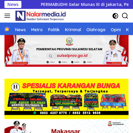
Langsung
ar Munas III di Jakarta, Perkuat Persatuan Umat Buddha dan 
News
ke
konten
Home
News
Metro
Politik
Kriminal
Olahraga
Opini
Ke