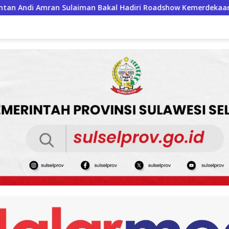
l Hadiri Roadshow Kemerdekaan RI di Mappesangka Bone Besok