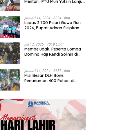
Mentan, IPTU Muh Yufsin Lanjut
ke Kota Daeng
Januari 14, 2024
8094 Lihat
Lepas 3.700 Pelari Gowa Run
2024, Bupati Adnan Sisipkan
Pesan Cinta
Juli 12, 2025
7019 Lihat
Membeludak, Peserta Lomba
Domino Haji Rendi Solihin di
Bone Tembus 2 Ribu
Januari 14, 2024
6653 Lihat
Misi Besar DLH Bone
Penanaman 400 Pohon di
Tondong