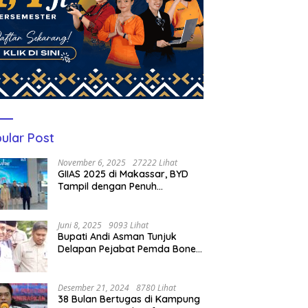
ular Post
November 6, 2025
27222 Lihat
GIIAS 2025 di Makassar, BYD
Tampil dengan Penuh
Perhatian Bagi Pengunjung
Juni 8, 2025
9093 Lihat
Bupati Andi Asman Tunjuk
Delapan Pejabat Pemda Bone
Jadi Plt, Berikut Nama-
namanya
Desember 21, 2024
8780 Lihat
38 Bulan Bertugas di Kampung