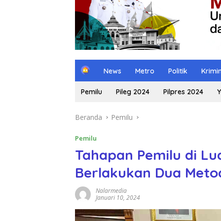
H
News
Metro
Politik
Krimi
o
m
Pemilu
Pileg 2024
Pilpres 2024
Y
e
Beranda
Pemilu
Pemilu
Tahapan Pemilu di Lu
Berlakukan Dua Meto
Nalarmedia
Januari 10, 2024