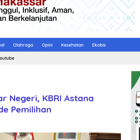
nal
Olahraga
Opini
Kesehatan
Ekobis
outube
ar Negeri, KBRI Astana
de Pemilihan