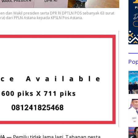
siden dan Wakil presiden serta DPR RI DPTLN POS sebanyak 63 surat
ara) dari PPLN Astana kepada KPSLN Pos Astana.
Pop
IA —
Pemilu tidak lama lagi. Tahapan pesta