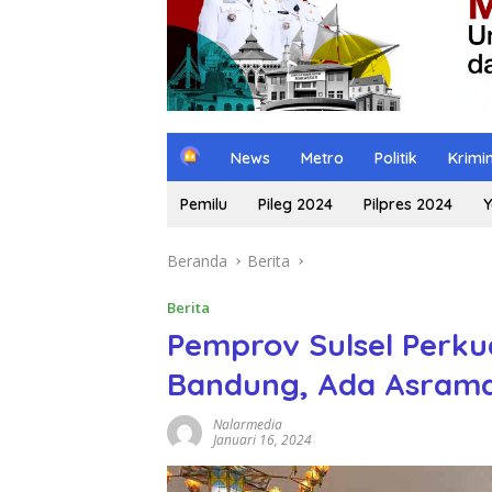
H
News
Metro
Politik
Krimi
o
m
Pemilu
Pileg 2024
Pilpres 2024
Y
e
Beranda
Berita
Berita
Pemprov Sulsel Perkua
Bandung, Ada Asram
Nalarmedia
Januari 16, 2024