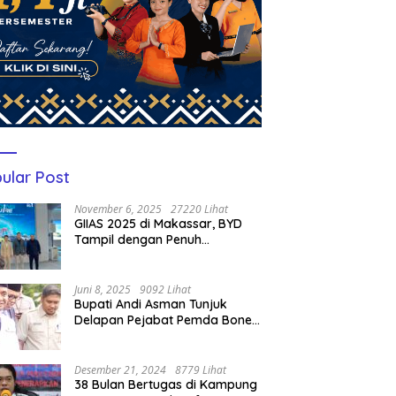
ular Post
November 6, 2025
27220 Lihat
GIIAS 2025 di Makassar, BYD
Tampil dengan Penuh
Perhatian Bagi Pengunjung
Juni 8, 2025
9092 Lihat
Bupati Andi Asman Tunjuk
Delapan Pejabat Pemda Bone
Jadi Plt, Berikut Nama-
namanya
Desember 21, 2024
8779 Lihat
38 Bulan Bertugas di Kampung