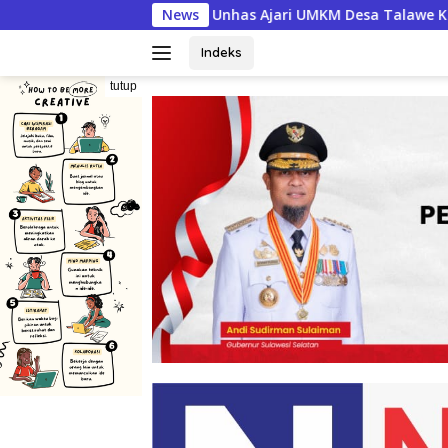
Langsung
has Ajari UMKM Desa Talawe Kelola Keuangan, Bisnis Makin T
News
ke
konten
Indeks
tutup