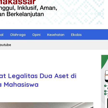
nal
Olahraga
Opini
Kesehatan
Ekobis
outube
t Legalitas Dua Aset di
a Mahasiswa