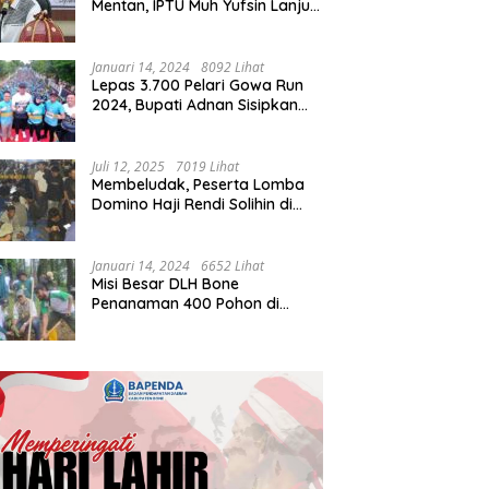
Mentan, IPTU Muh Yufsin Lanjut
ke Kota Daeng
Januari 14, 2024
8092 Lihat
Lepas 3.700 Pelari Gowa Run
2024, Bupati Adnan Sisipkan
Pesan Cinta
Juli 12, 2025
7019 Lihat
Membeludak, Peserta Lomba
Domino Haji Rendi Solihin di
Bone Tembus 2 Ribu
Januari 14, 2024
6652 Lihat
Misi Besar DLH Bone
Penanaman 400 Pohon di
Tondong