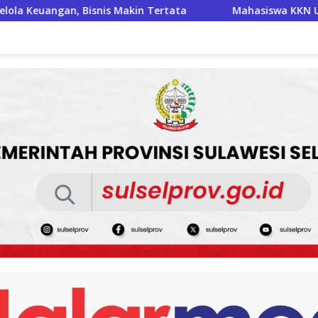
ertata
Mahasiswa KKN Unhas Bantu UMKM Desa Talawe 