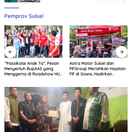
Pemprov Sulsel
“Passikolai Anak Ta”, Pesan
Astra Motor Sulsel dan
Menyentuh BupAAS yang
FIFGroup Meriahkan Hajatan
Menggema di Roadshow HUT
FIF di Gowa, Hadirkan
RI Bone di Lamuru
Hiburan, Layanan Honda,
hingga Aksi Sosial