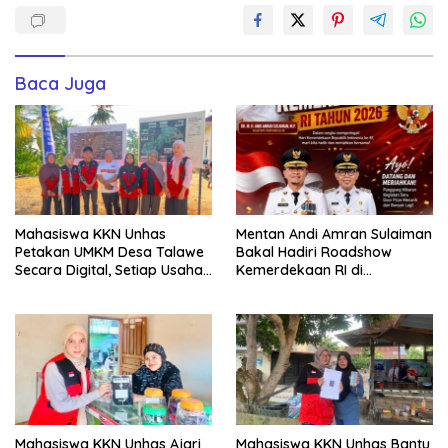
Baca Juga
Mahasiswa KKN Unhas
Mentan Andi Amran Sulaiman
Petakan UMKM Desa Talawe
Bakal Hadiri Roadshow
Secara Digital, Setiap Usaha
Kemerdekaan RI di
Dilengkapi QR Code
Mappesangka Bone Besok,
Ratusan Doorprize Siap
Dibagikan
Mahasiswa KKN Unhas Ajari
Mahasiswa KKN Unhas Bantu