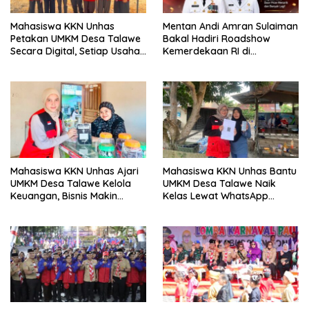
Mahasiswa KKN Unhas
Mentan Andi Amran Sulaiman
Petakan UMKM Desa Talawe
Bakal Hadiri Roadshow
Secara Digital, Setiap Usaha
Kemerdekaan RI di
Dilengkapi QR Code
Mappesangka Bone Besok,
Ratusan Doorprize Siap
Dibagikan
Mahasiswa KKN Unhas Ajari
Mahasiswa KKN Unhas Bantu
UMKM Desa Talawe Kelola
UMKM Desa Talawe Naik
Keuangan, Bisnis Makin
Kelas Lewat WhatsApp
Tertata
Business