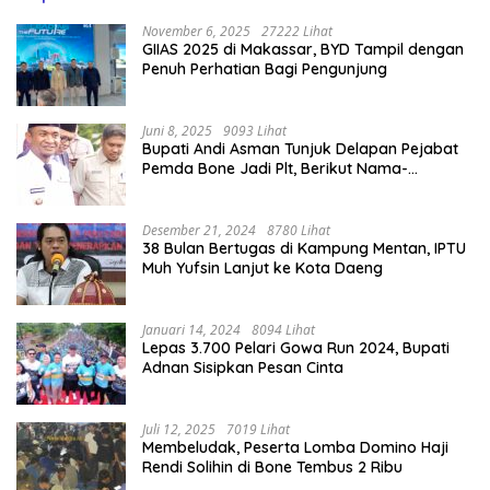
November 6, 2025
27222 Lihat
GIIAS 2025 di Makassar, BYD Tampil dengan
Penuh Perhatian Bagi Pengunjung
Juni 8, 2025
9093 Lihat
Bupati Andi Asman Tunjuk Delapan Pejabat
Pemda Bone Jadi Plt, Berikut Nama-
namanya
Desember 21, 2024
8780 Lihat
38 Bulan Bertugas di Kampung Mentan, IPTU
Muh Yufsin Lanjut ke Kota Daeng
Januari 14, 2024
8094 Lihat
Lepas 3.700 Pelari Gowa Run 2024, Bupati
Adnan Sisipkan Pesan Cinta
Juli 12, 2025
7019 Lihat
Membeludak, Peserta Lomba Domino Haji
Rendi Solihin di Bone Tembus 2 Ribu