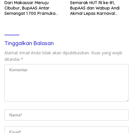
Dari Makassar Menuju
Semarak HUT RI ke-81,
Cibubur, BupAAS Antar
BupAAS dan Wabup Andi
Semangat 1.700 Pramuka
Akmal Lepas Karnaval
Sulsel ke Jamnas XI
Kemerdekaan PAUD
Terbesar dari 27 Kecamatan
Tinggalkan Balasan
Alamat email Anda tidak akan dipublikasikan.
Ruas yang wajib
ditandai
*