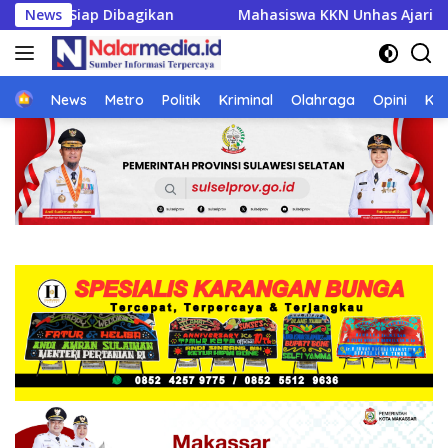
Langsung
N Unhas Ajari UMKM Desa Talawe Kelola Keuangan, Bisnis Mak
News
ke
konten
Home
News
Metro
Politik
Kriminal
Olahraga
Opini
Ke