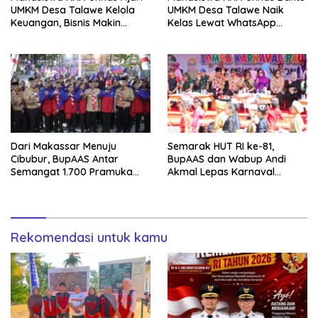
UMKM Desa Talawe Kelola
UMKM Desa Talawe Naik
Keuangan, Bisnis Makin
Kelas Lewat WhatsApp
Tertata
Business
Dari Makassar Menuju
Semarak HUT RI ke-81,
Cibubur, BupAAS Antar
BupAAS dan Wabup Andi
Semangat 1.700 Pramuka
Akmal Lepas Karnaval
Sulsel ke Jamnas XI
Kemerdekaan PAUD
Terbesar dari 27 Kecamatan
Rekomendasi untuk kamu