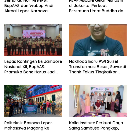
Semarak HUT RI ke-81,
PERMABUDHI Gelar Munas III
BupAAS dan Wabup Andi
di Jakarta, Perkuat
Akmal Lepas Karnaval
Persatuan Umat Buddha dan
Kemerdekaan PAUD
Kontribusi untuk Bangsa
Terbesar dari 27 Kecamatan
Lepas Kontingen ke Jambore
Nakhoda Baru PWI Sulsel
Nasional XII, BupAAS:
Transformasi Besar, Suwardi
Pramuka Bone Harus Jadi
Thahir Fokus Tingkatkan
Teladan dan Jaga Nama
Kompetensi Wartawan dan
Baik Daerah
Digitalisasi Organisasi
Politeknik Bosowa Lepas
Kalla Institute Perkuat Daya
Mahasiswa Magang ke
Saing Sambusa Pangkep,