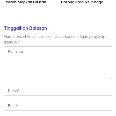
Taiwan, Siapkan Lulusan
Dorong Produksi hingga
Vokasi Berdaya Saing Global
1.500 Potong per Hari Lewat
Transformasi Digital
Tinggalkan Balasan
Alamat email Anda tidak akan dipublikasikan.
Ruas yang wajib
ditandai
*