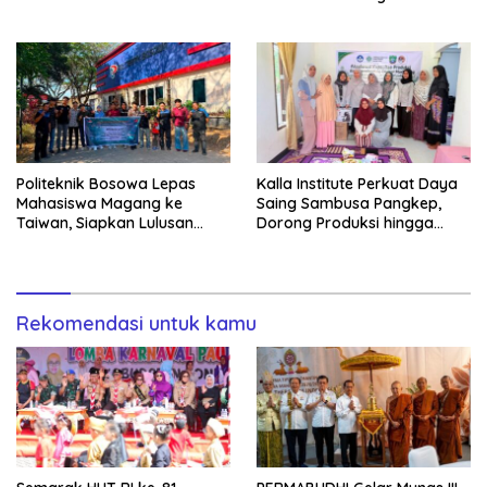
Teladan dan Jaga Nama
Kompetensi Wartawan dan
Baik Daerah
Digitalisasi Organisasi
Politeknik Bosowa Lepas
Kalla Institute Perkuat Daya
Mahasiswa Magang ke
Saing Sambusa Pangkep,
Taiwan, Siapkan Lulusan
Dorong Produksi hingga
Vokasi Berdaya Saing Global
1.500 Potong per Hari Lewat
Transformasi Digital
Rekomendasi untuk kamu