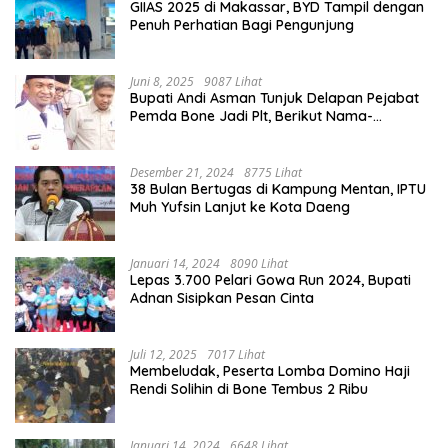
GIIAS 2025 di Makassar, BYD Tampil dengan
Penuh Perhatian Bagi Pengunjung
Juni 8, 2025
9087 Lihat
Bupati Andi Asman Tunjuk Delapan Pejabat
Pemda Bone Jadi Plt, Berikut Nama-
namanya
Desember 21, 2024
8775 Lihat
38 Bulan Bertugas di Kampung Mentan, IPTU
Muh Yufsin Lanjut ke Kota Daeng
Januari 14, 2024
8090 Lihat
Lepas 3.700 Pelari Gowa Run 2024, Bupati
Adnan Sisipkan Pesan Cinta
Juli 12, 2025
7017 Lihat
Membeludak, Peserta Lomba Domino Haji
Rendi Solihin di Bone Tembus 2 Ribu
Januari 14, 2024
6648 Lihat