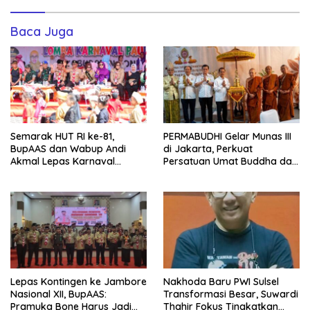
Baca Juga
Semarak HUT RI ke-81,
PERMABUDHI Gelar Munas III
BupAAS dan Wabup Andi
di Jakarta, Perkuat
Akmal Lepas Karnaval
Persatuan Umat Buddha dan
Kemerdekaan PAUD
Kontribusi untuk Bangsa
Terbesar dari 27 Kecamatan
Lepas Kontingen ke Jambore
Nakhoda Baru PWI Sulsel
Nasional XII, BupAAS:
Transformasi Besar, Suwardi
Pramuka Bone Harus Jadi
Thahir Fokus Tingkatkan