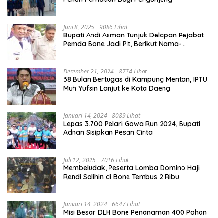
Juni 8, 2025
9086 Lihat
Bupati Andi Asman Tunjuk Delapan Pejabat
Pemda Bone Jadi Plt, Berikut Nama-
namanya
Desember 21, 2024
8774 Lihat
38 Bulan Bertugas di Kampung Mentan, IPTU
Muh Yufsin Lanjut ke Kota Daeng
Januari 14, 2024
8089 Lihat
Lepas 3.700 Pelari Gowa Run 2024, Bupati
Adnan Sisipkan Pesan Cinta
Juli 12, 2025
7016 Lihat
Membeludak, Peserta Lomba Domino Haji
Rendi Solihin di Bone Tembus 2 Ribu
Januari 14, 2024
6647 Lihat
Misi Besar DLH Bone Penanaman 400 Pohon