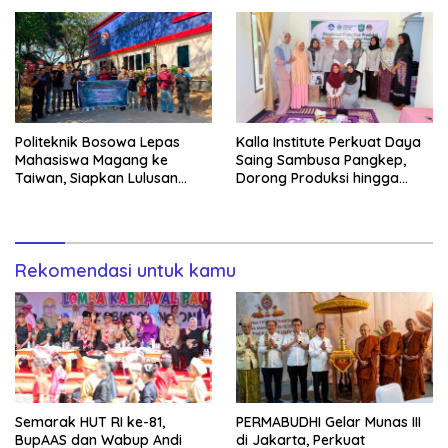
Baik Daerah
Digitalisasi Organisasi
Politeknik Bosowa Lepas
Kalla Institute Perkuat Daya
Mahasiswa Magang ke
Saing Sambusa Pangkep,
Taiwan, Siapkan Lulusan
Dorong Produksi hingga
Vokasi Berdaya Saing Global
1.500 Potong per Hari Lewat
Transformasi Digital
Rekomendasi untuk kamu
Semarak HUT RI ke-81,
PERMABUDHI Gelar Munas III
BupAAS dan Wabup Andi
di Jakarta, Perkuat