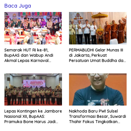
Baca Juga
Semarak HUT RI ke-81,
PERMABUDHI Gelar Munas III
BupAAS dan Wabup Andi
di Jakarta, Perkuat
Akmal Lepas Karnaval
Persatuan Umat Buddha dan
Kemerdekaan PAUD
Kontribusi untuk Bangsa
Terbesar dari 27 Kecamatan
Lepas Kontingen ke Jambore
Nakhoda Baru PWI Sulsel
Nasional XII, BupAAS:
Transformasi Besar, Suwardi
Pramuka Bone Harus Jadi
Thahir Fokus Tingkatkan
Teladan dan Jaga Nama
Kompetensi Wartawan dan