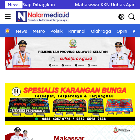
Langsung
swa KKN Unhas Ajari UMKM Desa Talawe Kelola Keuangan, Bisni
News
ke
konten
Home
News
Metro
Politik
Kriminal
Olahraga
Opini
Ke