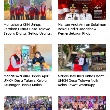
Mahasiswa KKN Unhas
Mentan Andi Amran Sulaiman
Petakan UMKM Desa Talawe
Bakal Hadiri Roadshow
Secara Digital, Setiap Usaha
Kemerdekaan RI di
Dilengkapi QR Code
Mappesangka Bone Besok,
Ratusan Doorprize Siap
Dibagikan
Mahasiswa KKN Unhas Ajari
Mahasiswa KKN Unhas Bantu
UMKM Desa Talawe Kelola
UMKM Desa Talawe Naik
Keuangan, Bisnis Makin
Kelas Lewat WhatsApp
Tertata
Business