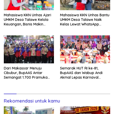
Mahasiswa KKN Unhas Ajari
Mahasiswa KKN Unhas Bantu
UMKM Desa Talawe Kelola
UMKM Desa Talawe Naik
Keuangan, Bisnis Makin
Kelas Lewat WhatsApp
Tertata
Business
Dari Makassar Menuju
Semarak HUT RI ke-81,
Cibubur, BupAAS Antar
BupAAS dan Wabup Andi
Semangat 1.700 Pramuka
Akmal Lepas Karnaval
Sulsel ke Jamnas XI
Kemerdekaan PAUD
Terbesar dari 27 Kecamatan
Rekomendasi untuk kamu