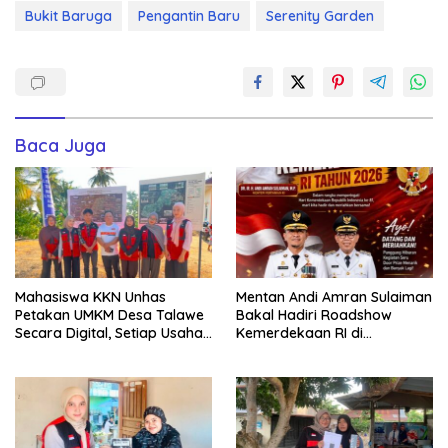
Bukit Baruga
Pengantin Baru
Serenity Garden
Baca Juga
Mahasiswa KKN Unhas
Mentan Andi Amran Sulaiman
Petakan UMKM Desa Talawe
Bakal Hadiri Roadshow
Secara Digital, Setiap Usaha
Kemerdekaan RI di
Dilengkapi QR Code
Mappesangka Bone Besok,
Ratusan Doorprize Siap
Dibagikan