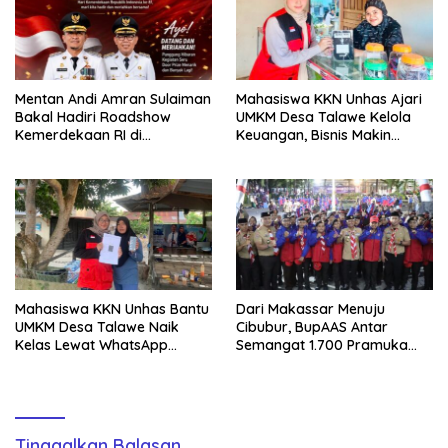
Mentan Andi Amran Sulaiman
Mahasiswa KKN Unhas Ajari
Bakal Hadiri Roadshow
UMKM Desa Talawe Kelola
Kemerdekaan RI di
Keuangan, Bisnis Makin
Mappesangka Bone Besok,
Tertata
Ratusan Doorprize Siap
Dibagikan
Mahasiswa KKN Unhas Bantu
Dari Makassar Menuju
UMKM Desa Talawe Naik
Cibubur, BupAAS Antar
Kelas Lewat WhatsApp
Semangat 1.700 Pramuka
Business
Sulsel ke Jamnas XI
Tinggalkan Balasan