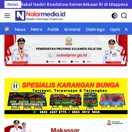
Langsung
n RI di Mappesangka Bone Besok, Ratusan Doorprize Siap Dib
News
ke
konten
Home
News
Metro
Politik
Kriminal
Olahraga
Opini
Ke