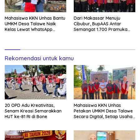
Mahasiswa KKN Unhas Bantu
Dari Makassar Menuju
UMKM Desa Talawe Naik
Cibubur, BupAAS Antar
Kelas Lewat WhatsApp
Semangat 1.700 Pramuka
Business
Sulsel ke Jamnas XI
Rekomendasi untuk kamu
20 OPD Adu Kreativitas,
Mahasiswa KKN Unhas
Senam Kreasi Semarakkan
Petakan UMKM Desa Talawe
HUT ke-81 RI di Bone
Secara Digital, Setiap Usaha
Dilengkapi QR Code