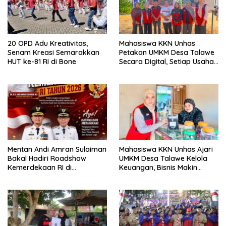
20 OPD Adu Kreativitas,
Mahasiswa KKN Unhas
Senam Kreasi Semarakkan
Petakan UMKM Desa Talawe
HUT ke-81 RI di Bone
Secara Digital, Setiap Usaha
Dilengkapi QR Code
Mentan Andi Amran Sulaiman
Mahasiswa KKN Unhas Ajari
Bakal Hadiri Roadshow
UMKM Desa Talawe Kelola
Kemerdekaan RI di
Keuangan, Bisnis Makin
Mappesangka Bone Besok,
Tertata
Ratusan Doorprize Siap
Dibagikan