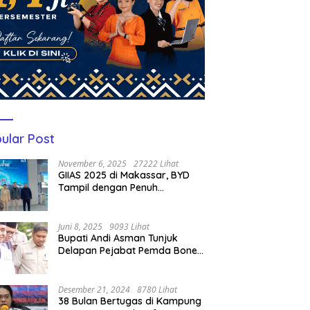
ular Post
November 6, 2025
27222 Lihat
GIIAS 2025 di Makassar, BYD
Tampil dengan Penuh
Perhatian Bagi Pengunjung
Juni 8, 2025
9093 Lihat
Bupati Andi Asman Tunjuk
Delapan Pejabat Pemda Bone
Jadi Plt, Berikut Nama-
namanya
Desember 21, 2024
8780 Lihat
38 Bulan Bertugas di Kampung