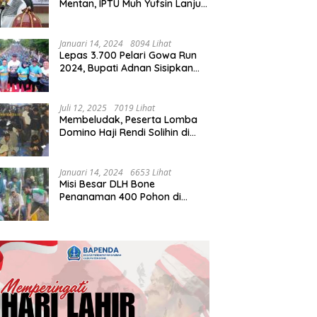
Mentan, IPTU Muh Yufsin Lanjut
ke Kota Daeng
Januari 14, 2024
8094 Lihat
Lepas 3.700 Pelari Gowa Run
2024, Bupati Adnan Sisipkan
Pesan Cinta
Juli 12, 2025
7019 Lihat
Membeludak, Peserta Lomba
Domino Haji Rendi Solihin di
Bone Tembus 2 Ribu
Januari 14, 2024
6653 Lihat
Misi Besar DLH Bone
Penanaman 400 Pohon di
Tondong