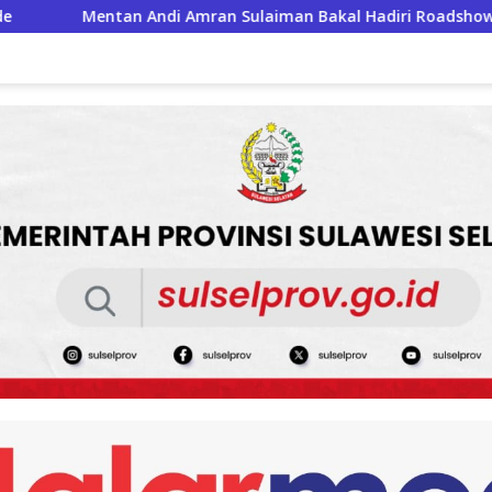
ulaiman Bakal Hadiri Roadshow Kemerdekaan RI di Mappesangk