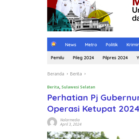
H
News
Metro
Politik
Krimi
o
m
Pemilu
Pileg 2024
Pilpres 2024
Y
e
Beranda
Berita
Berita
,
Sulawesi Selatan
Perhatian Pj Gubernur
Operasi Ketupat 2024
Nalarmedia
April 3, 2024